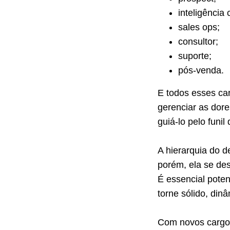
inteligência 
sales ops;
consultor;
suporte;
pós-venda.
E todos esses ca
gerenciar as dor
guiá-lo pelo funi
A hierarquia do d
porém, ela se de
É essencial poten
torne sólido, dinâ
Com novos cargos