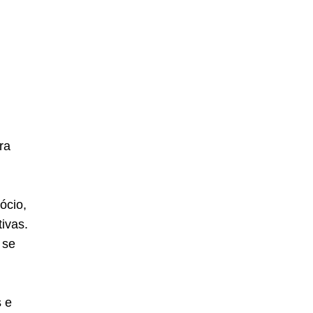
ra
.
ócio,
ivas.
 se
s e