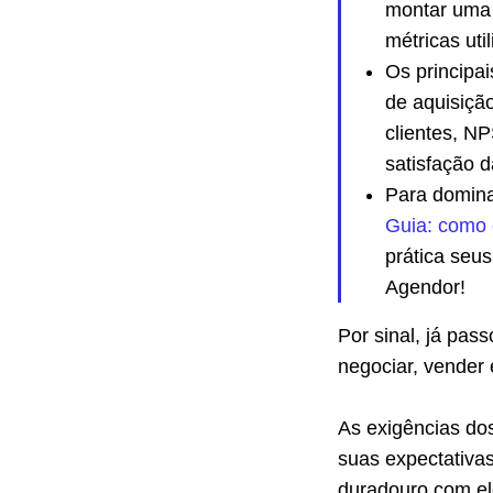
montar uma 
métricas uti
Os principa
de aquisição
clientes, NP
satisfação d
Para domina
Guia: como 
prática seu
Agendor!
Por sinal, já pas
negociar, vender
As exigências dos
suas expectativas
duradouro com el