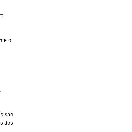
ra.
nte o
.
is são
as dos