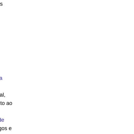
as
ca
al,
nto ao
de
gos e