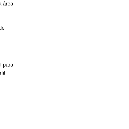
a área
de
l para
fil