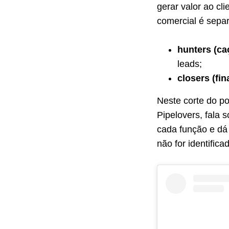
gerar valor ao cl
comercial é separ
hunters (ca
leads;
closers (fin
Neste corte do p
Pipelovers, fala 
cada função e dá
não for identific