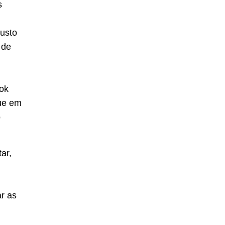
s
custo
 de
ok
ue em
o
ar,
r as