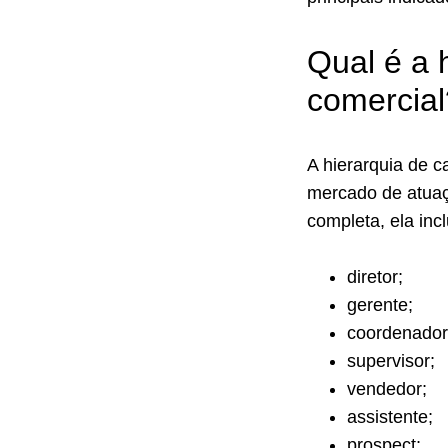
Qual é a 
comercial
A hierarquia de c
mercado de atua
completa, ela incl
diretor;
gerente;
coordenador
supervisor;
vendedor;
assistente;
prospect;