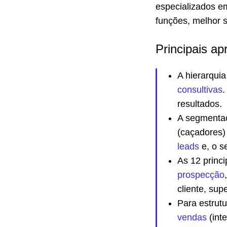
especializados e
funções, melhor s
Principais ap
A hierarqui
consultivas
.
resultados.
A segmentaç
(caçadores) 
leads
e, o s
As 12 princi
prospecção
cliente, sup
Para estrut
vendas
(inte