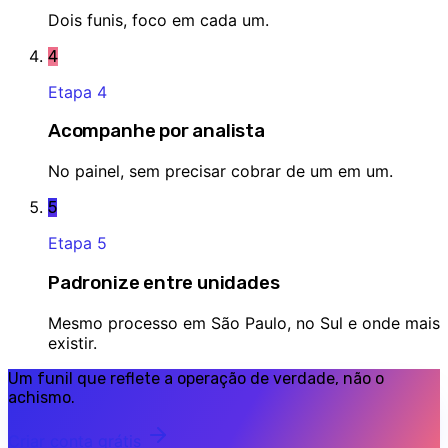
Dois funis, foco em cada um.
4
Etapa
4
Acompanhe por analista
No painel, sem precisar cobrar de um em um.
5
Etapa
5
Padronize entre unidades
Mesmo processo em São Paulo, no Sul e onde mais
existir.
Um funil que reflete a operação de verdade, não o
achismo.
Criar conta grátis