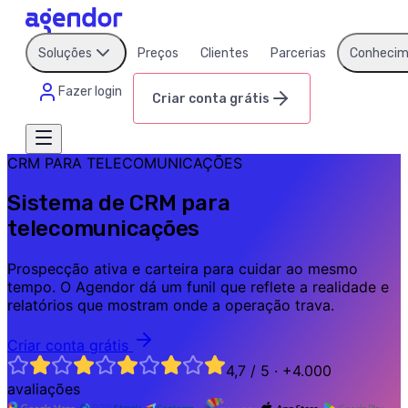
Soluções
Preços
Clientes
Parcerias
Conhecim
Fazer login
Criar conta grátis
CRM PARA TELECOMUNICAÇÕES
Sistema de CRM para
telecomunicações
Prospecção ativa e carteira para cuidar ao mesmo
tempo. O Agendor dá um funil que reflete a realidade e
relatórios que mostram onde a operação trava.
Criar conta grátis
4,7 / 5 · +4.000
avaliações