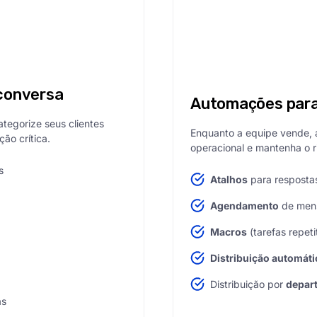
conversa
Automações para 
tegorize seus clientes
Enquanto a equipe vende, a
ão crítica.
operacional e mantenha o 
s
Atalhos
para resposta
Agendamento
de mens
Macros
(tarefas repet
Distribuição automáti
Distribuição por
depar
as