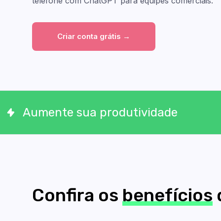
telefone com ChatGPT para equipes comerciais.
Criar conta grátis →
Aumente sua produtividade
Confira os
benefícios