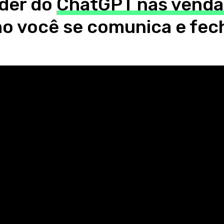
der do
ChatGPT nas venda
 você se comunica e fec