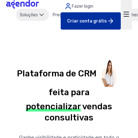
Fazer login
Soluções
Preços
Clientes
Parcerias
Conhe
Criar conta grátis
Plataforma de CRM
feita para
potencializar
vendas
consultivas
Ganhe visibilidade e praticidade em todo o