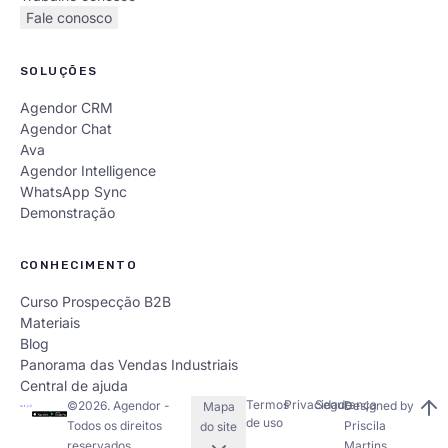
Fale conosco
SOLUÇÕES
Agendor CRM
Agendor Chat
Ava
Agendor Intelligence
WhatsApp Sync
Demonstração
CONHECIMENTO
Curso Prospecção B2B
Materiais
Blog
Panorama das Vendas Industriais
Central de ajuda
Termos
Privacidade
Segurança
©
2026
. Agendor -
Designed by
Mapa
de uso
Todos os direitos
Priscila
do site
reservados.
Martins