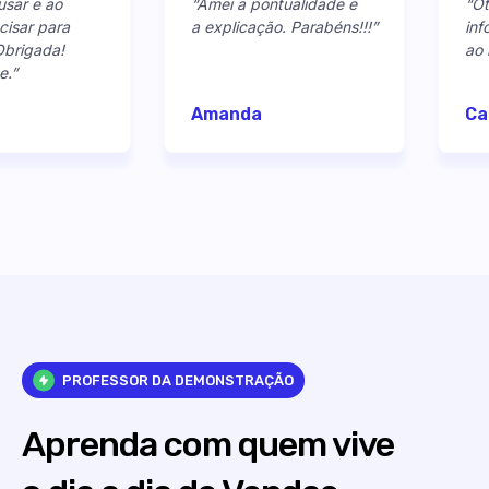
usar e ao
“Amei a pontualidade e
“Ót
isar para
a explicação. Parabéns!!!”
inf
 Obrigada!
ao 
e.”
Amanda
Ca
PROFESSOR DA DEMONSTRAÇÃO
Aprenda com quem vive