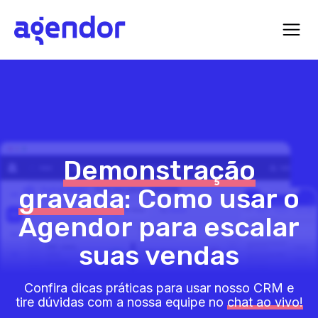
Demonstração
gravada
: Como usar o
Agendor para escalar
suas vendas
Confira dicas práticas para usar nosso CRM e
tire dúvidas com a nossa equipe no
chat ao vivo!