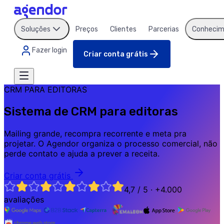
Soluções
Preços
Clientes
Parcerias
Conhecim
Fazer login
Criar conta grátis
CRM PARA EDITORAS
Sistema de CRM para editoras
Mailing grande, recompra recorrente e meta pra
projetar. O Agendor organiza o processo comercial, não
perde contato e ajuda a prever a receita.
Criar conta grátis
4,7 / 5 · +4.000
avaliações