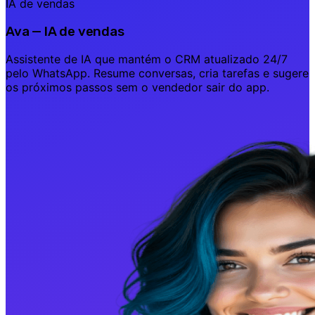
IA de vendas
Ava — IA de vendas
Assistente de IA que mantém o CRM atualizado 24/7
pelo WhatsApp. Resume conversas, cria tarefas e sugere
os próximos passos sem o vendedor sair do app.