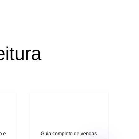
eitura
o e
Guia completo de vendas
Gui