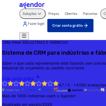
Soluções
Preços
Clientes
Parcerias
C
Fazer login
Criar conta grátis
CRM PARA INDÚSTRIAS E FÁBRICAS
Sistema de CRM para indústrias e fáb
Saber o que cada representante está fazendo sem precisar 
industrial do orçamento ao pedido recorrente.
Criar conta grátis
4,7 / 5 · +4.000 avaliaçõe
Mais de 1.600 indústrias usam o Agendor
Atualizado em
agosto/2026