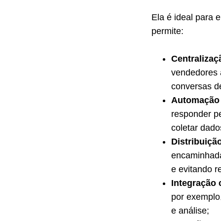
Ela é ideal para
permite:
Centraliza
vendedores 
conversas de
Automação 
responder pe
coletar dado
Distribuiçã
encaminhada
e evitando r
Integração
por exemplo,
e análise;