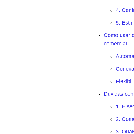
4. Cent
5. Esti
Como usar o
comercial
Automaç
Conexã
Flexibi
Dúvidas com
1. É se
2. Com
3. Quai