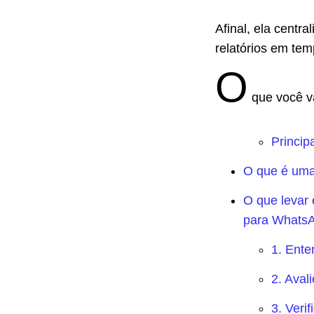
Afinal, ela centra
relatórios em tem
O
que você va
Princip
O que é uma
O que levar
para Whats
1. Ente
2. Aval
3. Veri