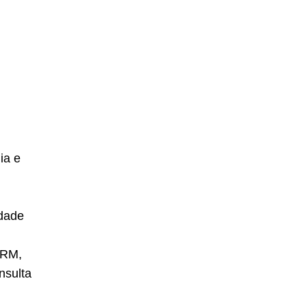
ia e
idade
CRM,
nsulta