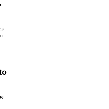
r.
as
eu
to
te