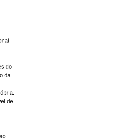
onal
es do
o da
rópria.
el de
 ao