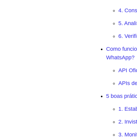
4. Cons
5. Anal
6. Veri
Como funcio
WhatsApp?
API Ofi
APIs de
5 boas prát
1. Esta
2. Invi
3. Mon