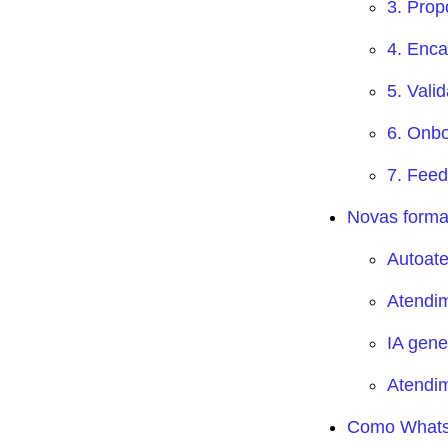
3. Prop
4. Enca
5. Vali
6. Onb
7. Feed
Novas formas
Autoat
Atendi
IA gene
Atendi
Como WhatsA