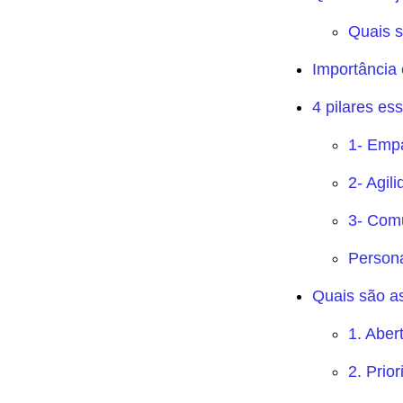
Quais s
Importância 
4 pilares es
1- Empa
2- Agil
3- Com
Person
Quais são as
1. Abert
2. Prio