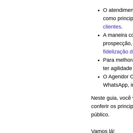
O atendiment
como princip
clientes
.
A maneira c
prospecção,
fidelização d
Para melhora
ter agilidad
O Agendor Ch
WhatsApp, i
Neste guia, você
conferir os princ
público.
Vamos lá!