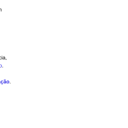
m
ia,
o
.
ação
.