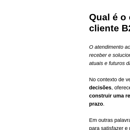
Qual é o
cliente 
O atendimento ao
receber e solucio
atuais e futuros 
No contexto de v
decisões
, oferec
construir uma r
prazo
.
Em outras palavr
para satisfazer e