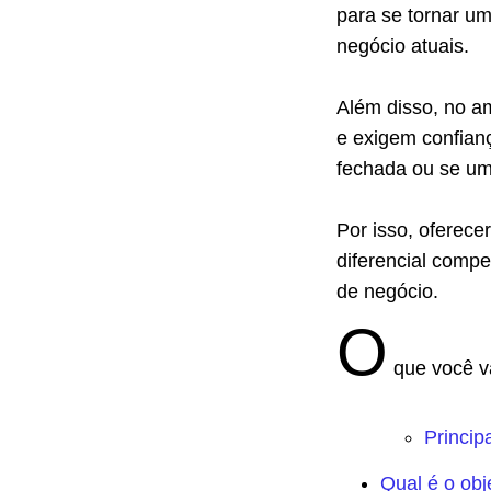
para se tornar u
negócio atuais.
Além disso, no a
e exigem confian
fechada ou se um 
Por isso, oferece
diferencial compet
de negócio.
O
que você va
Princip
Qual é o obj