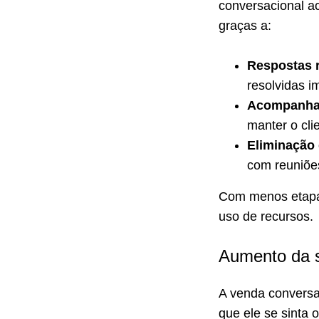
conversacional a
graças a:
Respostas 
resolvidas i
Acompanha
manter o cli
Eliminação 
com reuniões
Com menos etapas
uso de recursos.
Aumento da s
A venda conversac
que ele se sinta 