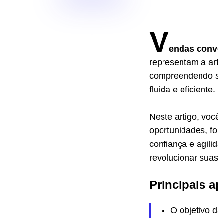
V
endas conv
representam a art
compreendendo s
fluida e eficiente.
Neste artigo, vo
oportunidades, f
confiança e agil
revolucionar sua
Principais a
O objetivo 