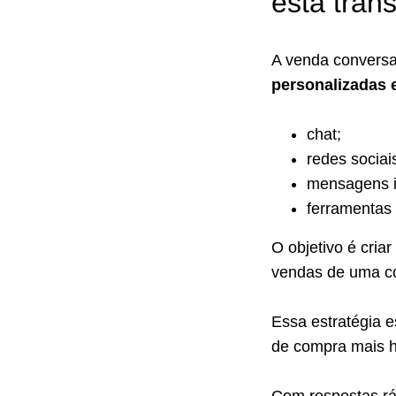
está tra
A venda convers
personalizadas 
chat;
redes sociai
mensagens i
ferramentas
O objetivo é cria
vendas de uma co
Essa estratégia 
de compra mais h