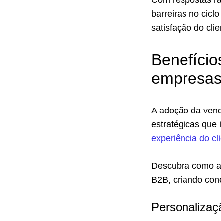
Com respostas rá
barreiras no cicl
satisfação do clie
Benefício
empresas
A adoção da vend
estratégicas que
experiência do cl
Descubra como a 
B2B, criando cone
Personalizaç