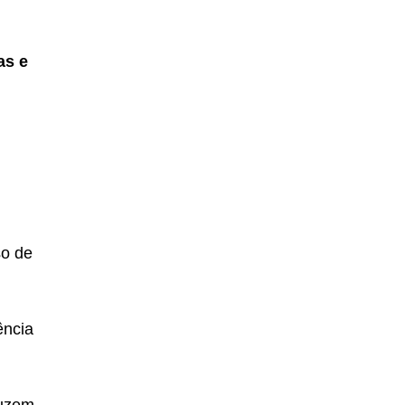
as e
so de
ência