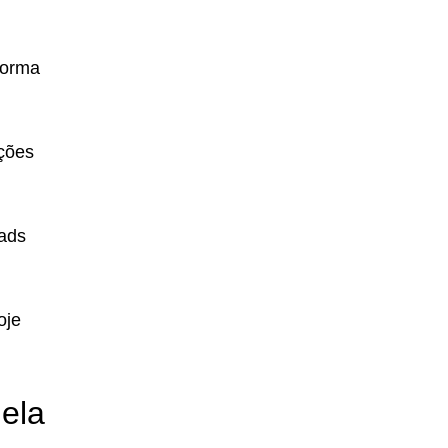
forma
ções
ads
oje
ela