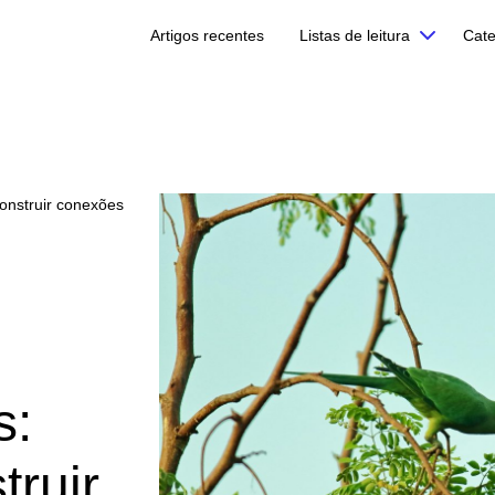
Artigos recentes
Listas de leitura
Cate
construir conexões
s:
truir