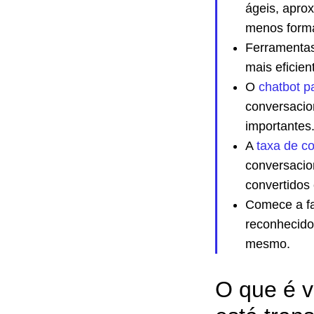
ágeis, apro
menos forma
Ferramentas
mais eficien
O
chatbot p
conversacio
importantes
A
taxa de c
conversacio
convertidos 
Comece a f
reconhecido
mesmo.
O que é v