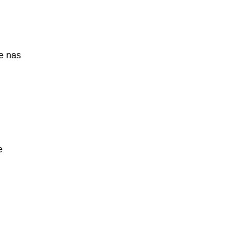
e nas
e