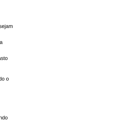
 sejam
ta
asto
do o
indo