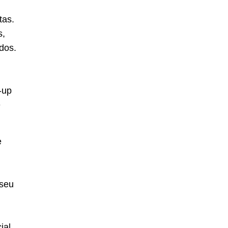
tas.
s,
dos.
-up
e
e
 seu
ial