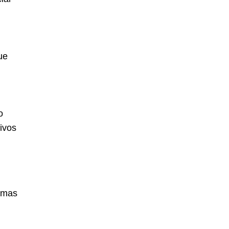
ue
o
ivos
ximas