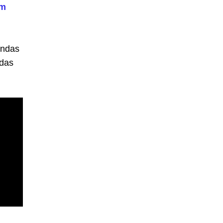
em
endas
ndas