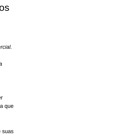
os
cial.
a
er
ra que
e suas