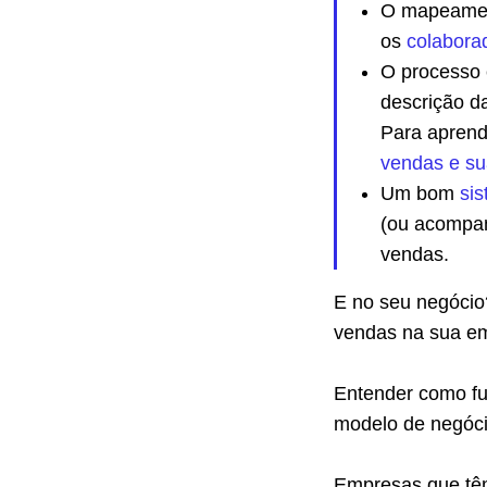
O mapeamen
os
colabora
O processo 
descrição d
Para aprend
vendas e su
Um bom
si
(ou acompan
vendas.
E no seu negócio
vendas na sua e
Entender como fu
modelo de negóci
Empresas que têm