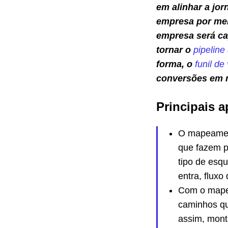
em alinhar a jo
empresa por mei
empresa será ca
tornar o
pipeline
forma, o
funil de
conversões em 
Principais a
O mapeament
que fazem p
tipo de esq
entra, fluxo
Com o mapea
caminhos q
assim, monta