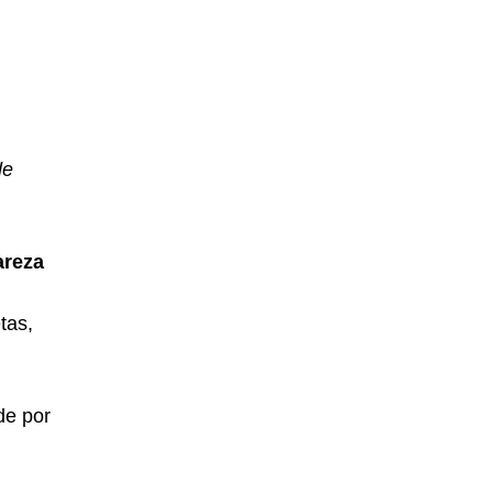
de
areza
tas,
de por