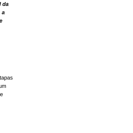
l da
 a
e
etapas
 um
 e