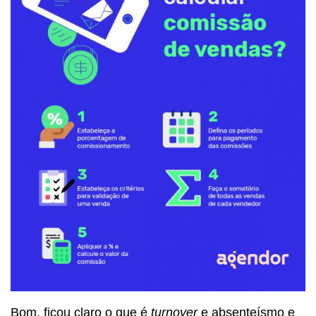
Bom, ficou claro o que é
turnover
e absenteísmo e