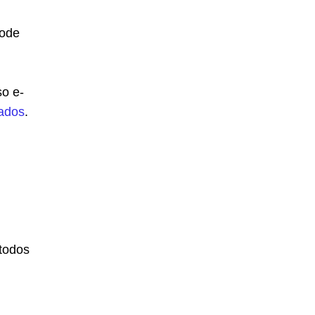
pode
so e-
cados
.
étodos