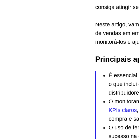
consiga atingir s
Neste artigo, vam
de vendas em emp
monitorá-los e aj
Principais a
É essencial
o que inclui
distribuido
O monitoram
KPIs claros
compra e sat
O uso de fe
sucesso na 