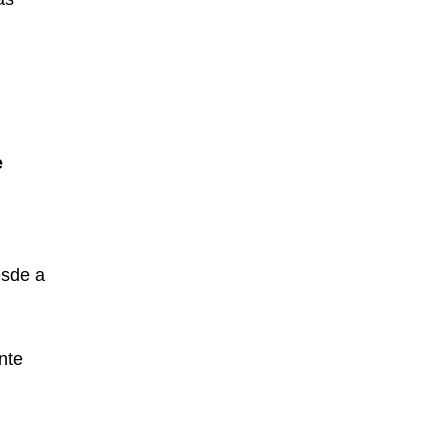
e
esde a
nte