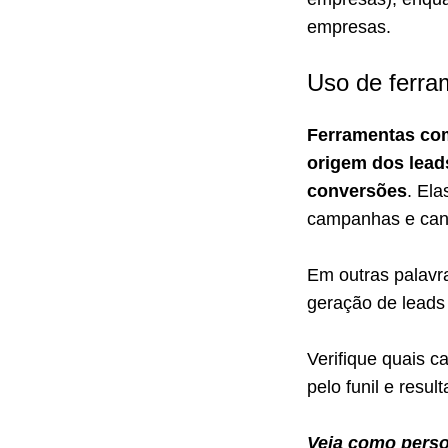
empresas.
Uso de ferra
Ferramentas com
origem dos lead
conversões
. El
campanhas e cana
Em outras palavr
geração de leads
Verifique quais 
pelo funil e res
Veja como perso