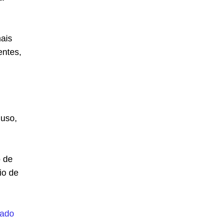
nais
entes,
uso,
o de
io de
ado