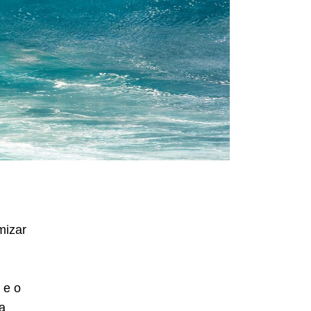
mizar
 e o
a