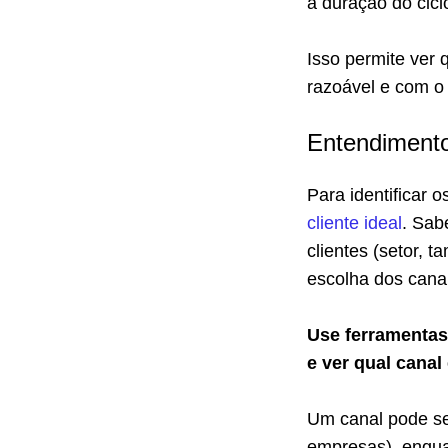
a duração do cic
Isso permite ver 
razoável e com o
Entendimento 
Para identificar o
cliente ideal
. Sab
clientes (setor, 
escolha dos canai
Use ferramentas
e ver qual canal
Um canal pode ser
empresas), enqua