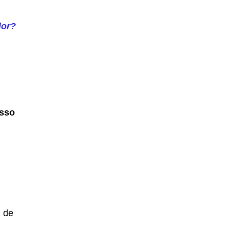
dor?
sso
z de