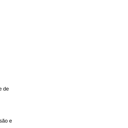
e de
rsão e