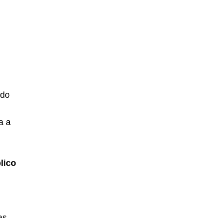
 do
a a
lico
as