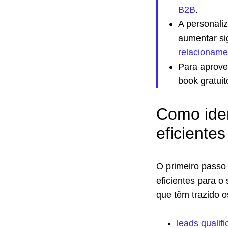
B2B
.
A personali
aumentar si
relacioname
Para aprove
book gratuit
Como iden
eficient
O primeiro passo 
eficientes para 
que têm trazido 
leads qualif