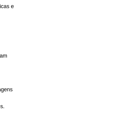
icas e
bam
agens
s.