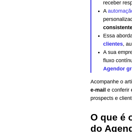
receber res
A
automação
personaliza
consistent
Essa abord
clientes
, a
A sua empre
fluxo contín
Agendor gr
Acompanhe o arti
e-mail
e conferir
prospects e client
O que é 
do Agen