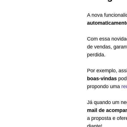
A nova funcional
automaticament
Com essa novidad
de vendas, garan
perdida.
Por exemplo, as
boas-vindas
pode
propondo uma
re
Já quando um neg
mail de acompa
a proposta e ofer
diante!