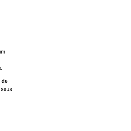
 um
.
 de
 seus
s