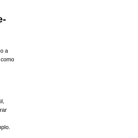
e-
mo a
a como
l,
rar
plo.