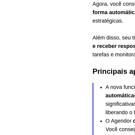
Agora, você con
forma automáti
estratégicas.
Além disso, seu 
e receber respos
tarefas e monitor
Principais 
A nova func
automática
significati
liberando o 
O Agendor
Você conseg