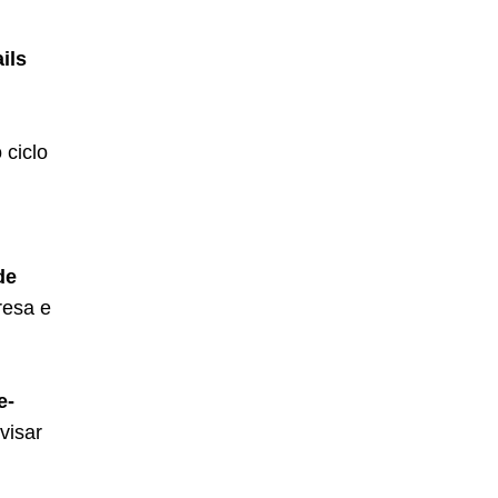
ils
 ciclo
de
resa e
e-
visar