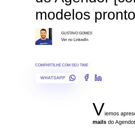
modelos pronto
GUSTAVO GOMES
Ver no LinkedIn
COMPARTILHE COM SEU TIME
WHATSAPP
V
iemos apres
mails
do Agendor