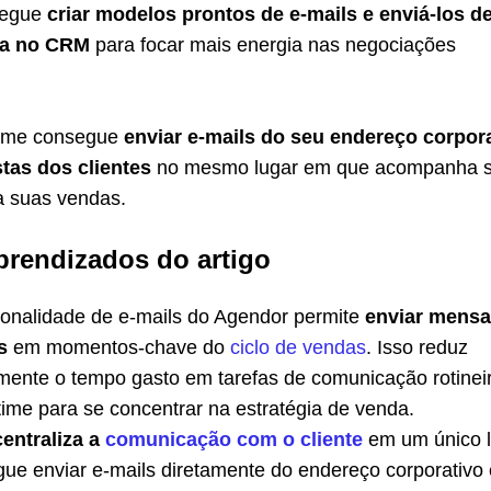
segue
criar modelos prontos de e-mails e
enviá-los d
ca no CRM
para focar mais energia nas negociações
time consegue
enviar e-mails do seu endereço corpor
tas dos clientes
no mesmo lugar em que acompanha 
a suas vendas.
aprendizados do artigo
ionalidade de e-mails do Agendor permite
enviar mens
s
em momentos-chave do
ciclo de vendas
. Isso reduz
vamente o tempo gasto em tarefas de comunicação rotinei
time para se concentrar na estratégia de venda.
centraliza a
comunicação com o cliente
em um único l
ue enviar e-mails diretamente do endereço corporativo 