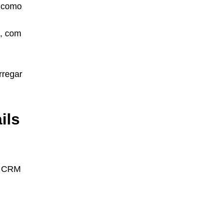
 como
o, com
rregar
ils
 o CRM