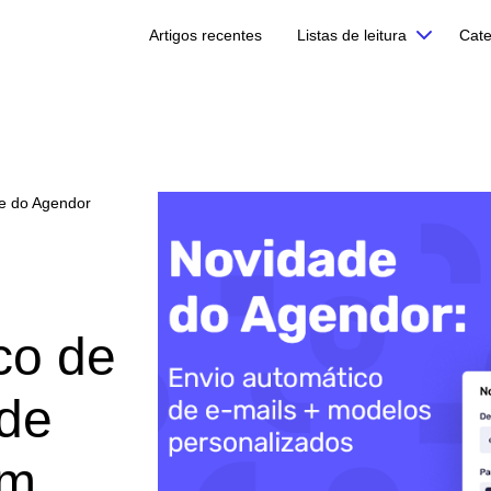
Artigos recentes
Listas de leitura
Cate
de do Agendor
co de
ade
om