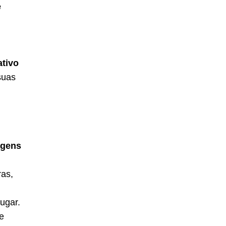
e
ativo
suas
agens
ras,
ugar.
e