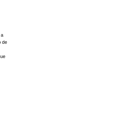
 a
o de
que