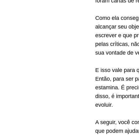
foram cartas de r
Como ela consegu
alcançar seu obj
escrever e que pr
pelas críticas, n
sua vontade de v
E isso vale para 
Então, para ser 
estamina. É preci
disso, é importa
evoluir.
A seguir, você co
que podem ajudar