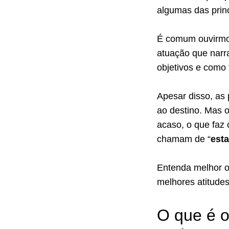
algumas das prin
É comum ouvirmos
atuação que narr
objetivos e como 
Apesar disso, as
ao destino. Mas o
acaso, o que faz 
chamam de “
est
Entenda melhor o
melhores atitude
O que é o