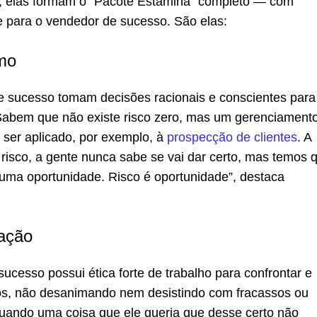
as, elas formam o “Pacote Estamina” completo — com
e para o vendedor de sucesso. São elas:
mo
 sucesso tomam decisões racionais e conscientes para
 Sabem que não existe risco zero, mas um gerenciament
e ser aplicado, por exemplo, à
prospecção de clientes
. A
risco, a gente nunca sabe se vai dar certo, mas temos 
uma oportunidade. Risco é oportunidade”, destaca
ação
cesso possui ética forte de trabalho para confrontar e
os, não desanimando nem desistindo com fracassos ou
uando uma coisa que ele queria que desse certo não