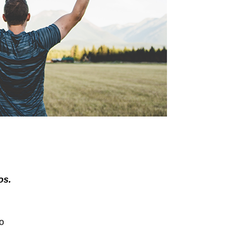
os.
o