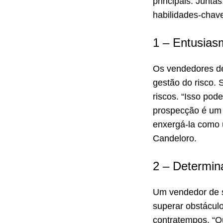
principais. Junt
habilidades-chav
1 – Entusias
Os vendedores de
gestão do risco.
riscos. “Isso pod
prospecção é um 
enxergá-la como 
Candeloro.
2 – Determin
Um vendedor de su
superar obstácul
contratempos. “Q