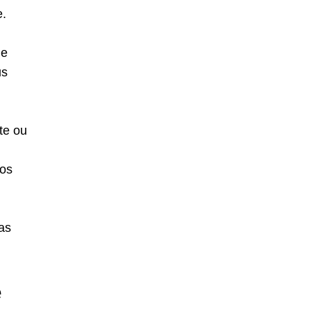
e.
de
us
te ou
tos
as
e