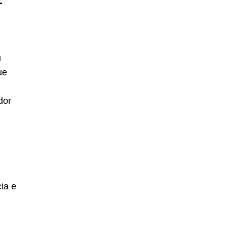
r
u
ue
dor
ia e