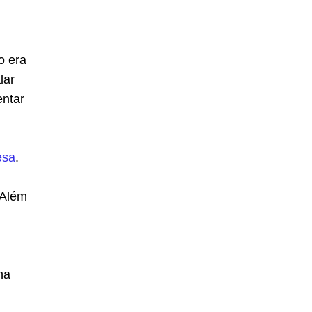
o era
lar
entar
esa
.
 Além
na