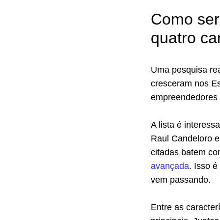
Como ser
quatro ca
Uma pesquisa rea
cresceram nos Est
empreendedores 
A lista é interes
Raul Candeloro e
citadas batem c
avançada
. Isso 
vem passando.
Entre as caracter