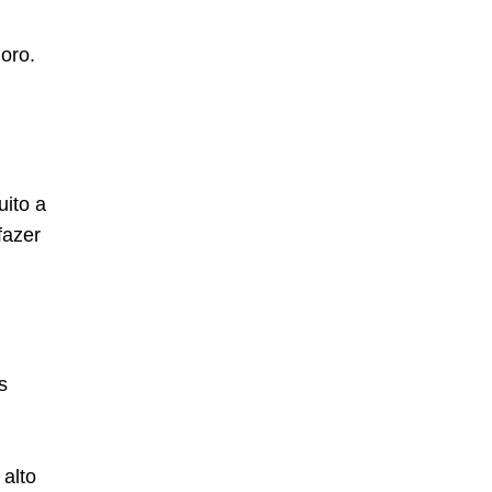
oro.
uito a
fazer
s
alto