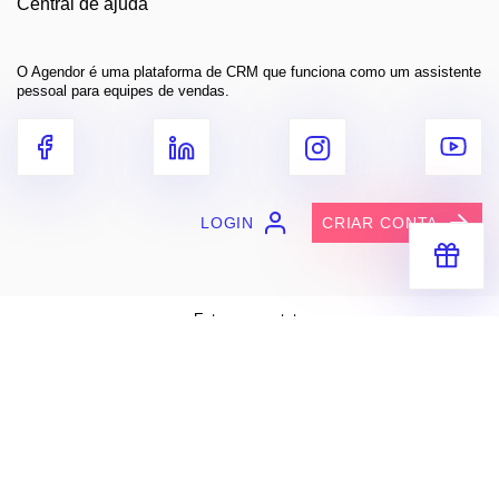
Central de ajuda
O Agendor é uma plataforma de CRM que funciona como um assistente
pessoal para equipes de vendas.
LOGIN
CRIAR CONTA
Receba segredos e dicas práticas
para você vender muito mais
Entre em contato
contato@agendor.com.br
Baixe grátis
Apple Store
Google Play
ENVIAR