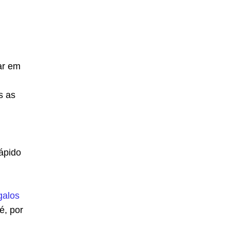
ar em
s as
rápido
galos
é, por