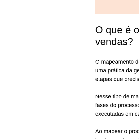
O que é 
vendas?
O mapeamento de 
uma prática da g
etapas que preci
Nesse tipo de map
fases do process
executadas em ca
Ao mapear o proc