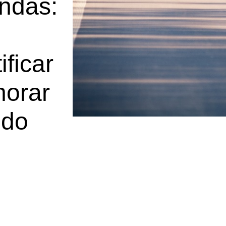
ndas:
ificar
horar
 do