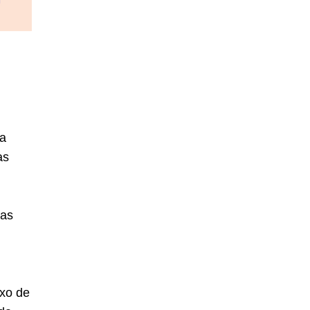
 a
as
 as
uxo de