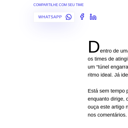
COMPARTILHE COM SEU TIME
WHATSAPP
D
entro de um
os times de atin
um “túnel engarra
ritmo ideal. Já i
Está sem tempo p
enquanto dirige, 
ouça este artigo 
nos comentários.