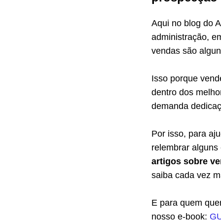
Aqui no blog do 
administração, e
vendas são algun
Isso porque vend
dentro dos melhor
demanda dedicaçã
Por isso, para aj
relembrar alguns 
artigos sobre v
saiba cada vez ma
E para quem quer
nosso e-book:
GU