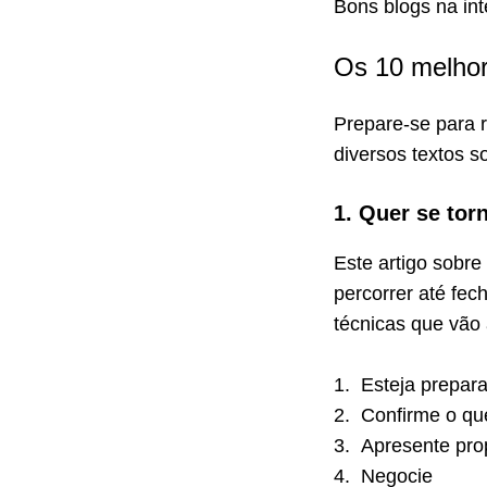
Bons blogs na int
Os 10 melhor
Prepare-se para 
diversos textos 
1. Quer se to
Este artigo sobr
percorrer até fec
técnicas que vão 
1.
Esteja prepar
2.
Confirme o qu
3.
Apresente pro
4.
Negocie