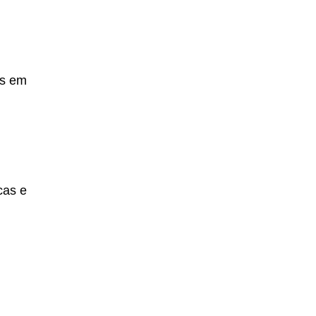
os em
cas e