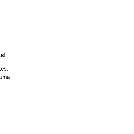
as!
tes,
 uma