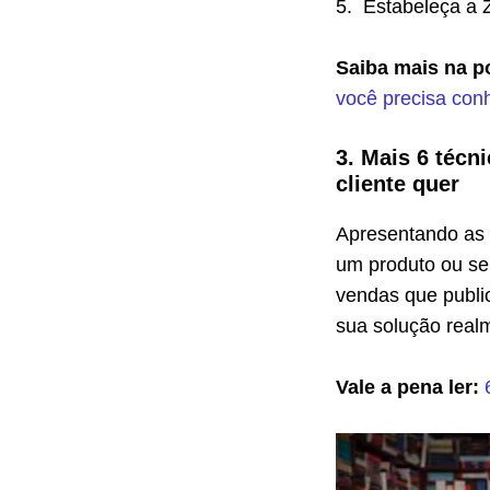
5.
Estabeleça a 
Saiba mais na p
você precisa con
3. Mais 6 técn
cliente quer
Apresentando as d
um produto ou ser
vendas que publi
sua solução real
Vale a pena ler: