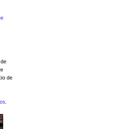
ue
 de
re
cio de
dos
.