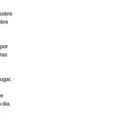
sobre
obre
 por
etas
ugar,
 e
 dia.
r