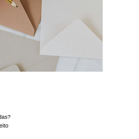
ndas?
eito