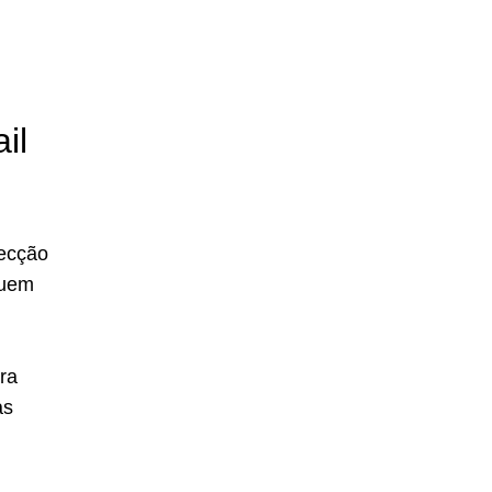
il
pecção
suem
ra
as