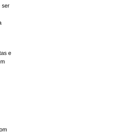
 ser
a
tas e
êm
com