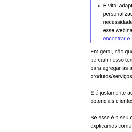
É vital adap
personaliza
necessidade
esse webina
encontrar e
Em geral, não qu
percam nosso te
para agregar às a
produtos/serviço
E é justamente a
potenciais cliente
Se esse é o seu c
explicamos como 