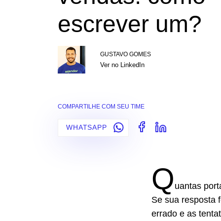
escrever um?
GUSTAVO GOMES
Ver no LinkedIn
COMPARTILHE COM SEU TIME
WHATSAPP
Q
uantas port
Se sua resposta f
errado e as tenta