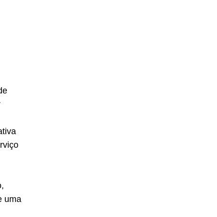
de
r
ativa
rviço
o,
de uma