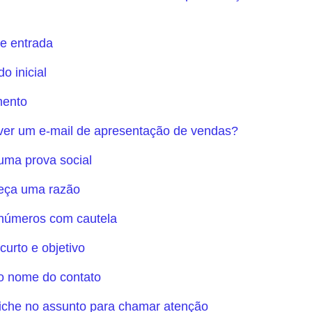
e entrada
o inicial
ento
er um e-mail de apresentação de vendas?
uma prova social
neça uma razão
 números com cautela
 curto e objetivo
 o nome do contato
iche no assunto para chamar atenção