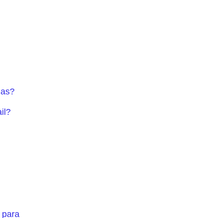
das?
il?
 para