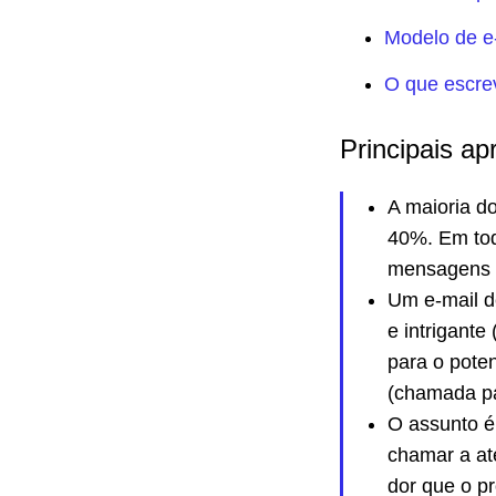
Modelo de e
O que escre
Principais ap
A maioria d
40%. Em tod
mensagens ú
Um e-mail de
e intrigante
para o pote
(chamada pa
O assunto é 
chamar a at
dor que o pr