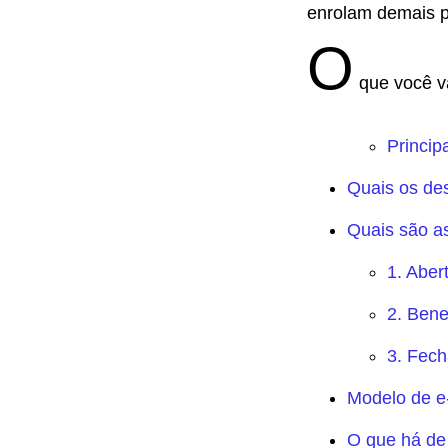
enrolam demais p
O
que você va
Princip
Quais os de
Quais são as
1. Aber
2. Bene
3. Fec
Modelo de e-
O que há de