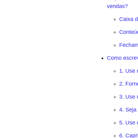
vendas?
Caixa d
Conteúd
Fecham
Como escrev
1. Use 
2. For
3. Use
4. Seja
5. Use
6. Capr