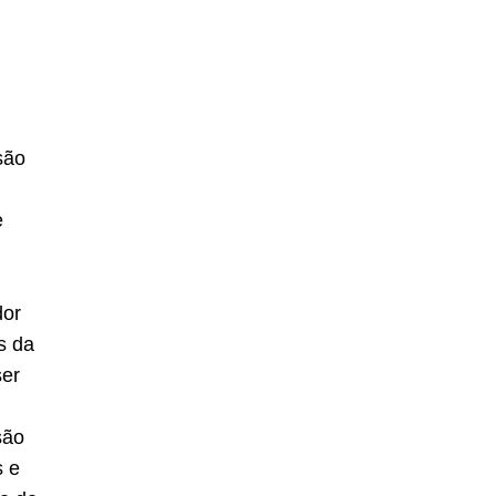
são
e
dor
s da
ser
ão
s e