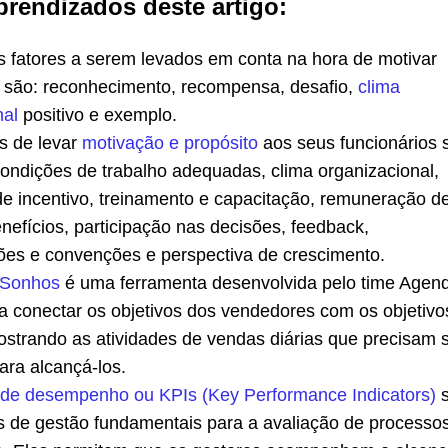
prendizados deste artigo:
is fatores a serem levados em conta na hora de motivar
s são: reconhecimento, recompensa, desafio,
clima
nal
positivo e exemplo.
s de levar
motivação e propósito
aos seus funcionários 
condições de trabalho adequadas, clima organizacional,
e incentivo, treinamento e capacitação, remuneração d
nefícios, participação nas decisões, feedback,
s e convenções e perspectiva de crescimento.
 Sonhos
é uma ferramenta desenvolvida pelo time Agen
 a conectar os objetivos dos vendedores com os objetivo
strando as atividades de vendas diárias que precisam 
para alcançá-los.
s de desempenho ou KPIs (Key Performance Indicators)
s
s de gestão fundamentais para a avaliação de processo