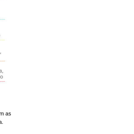
em as
a.