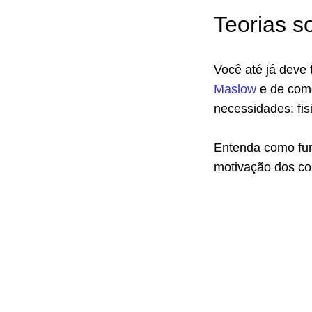
Teorias s
Você até já deve 
Maslow
e de como
necessidades: fis
Entenda como fun
motivação dos co