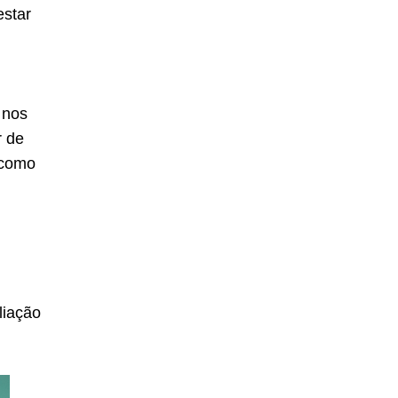
estar
 nos
r de
 como
iliação