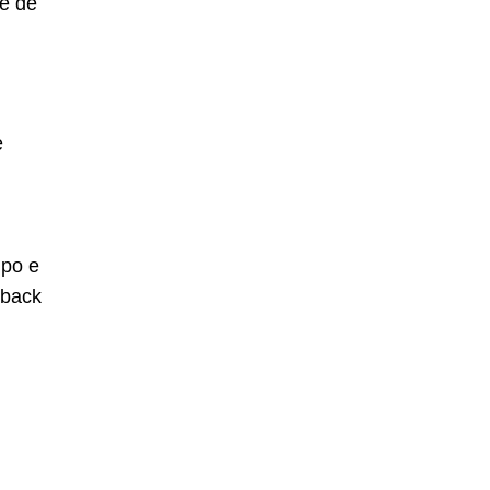
e de
e
mpo e
dback