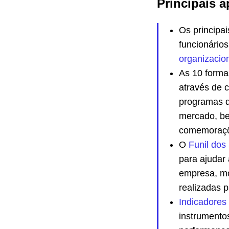
Principais a
Os principa
funcionário
organizacio
As 10 forma
através de 
programas d
mercado, be
comemoraçõe
O
Funil dos
para ajudar
empresa, mo
realizadas 
‍Indicadore
instrumento