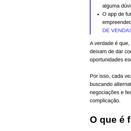
alguma dúvi
O app de fun
empreended
DE VENDA
A verdade é que,
deixam de dar co
oportunidades e
Por isso, cada v
buscando alterna
negociações e fe
complicação.
O que é 