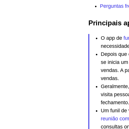
Perguntas fr
Principais a
O app de
fu
necessidade
Depois que
se inicia u
vendas. A p
vendas.
Geralmente, 
visita pess
fechamento
Um funil de
reunião com 
consultas on