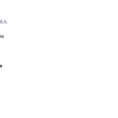
Ls
.
is
is