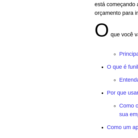
está começando a
orçamento para i
O
que você va
Princip
O que é funi
Entenda
Por que usar
Como o 
sua em
Como um app