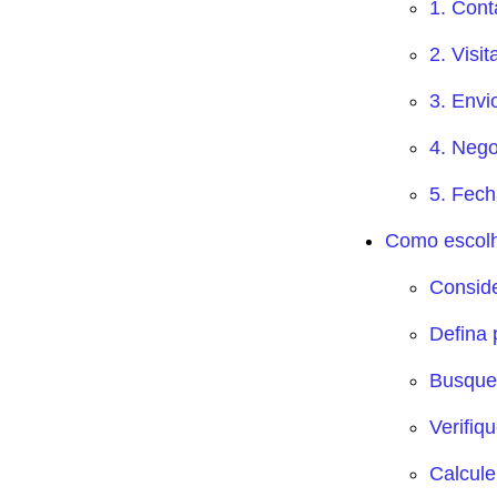
1. Conta
2. Visi
3. Envi
4. Neg
5. Fec
Como escolhe
Conside
Defina 
Busque 
Verifiq
Calcule