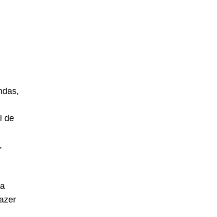
ndas,
l de
,
ma
fazer