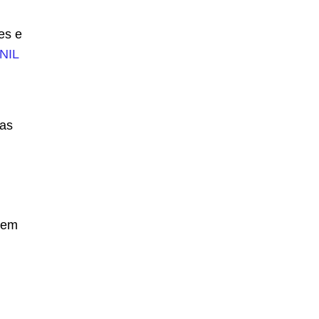
es e
NIL
 as
sem