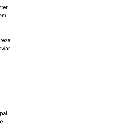
ter
dem
areza
viar
pal
te