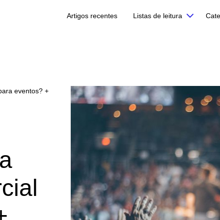
Artigos recentes
Listas de leitura
Cate
para eventos? +
a
cial
+