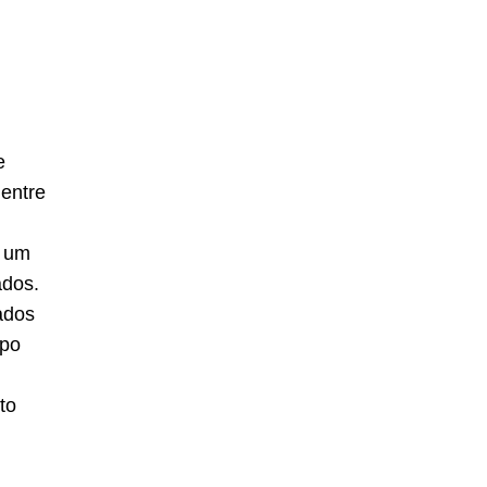
e
entre
r um
ados.
ados
opo
to