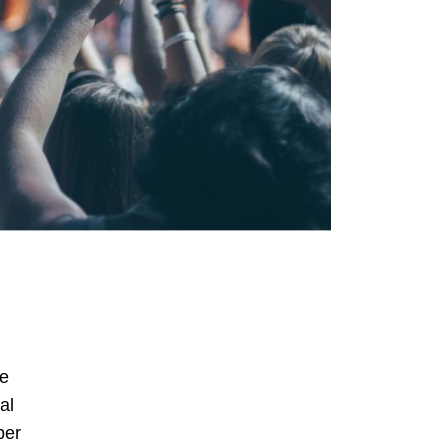
ne
al
ber