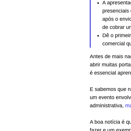
A apresenta
presenciais
após o envi
de cobrar um
Dê o primei
comercial q
Antes de mais na
abrir muitas porta
é essencial apren
E sabemos que não
um evento envolv
administrativa,
ma
A boa notícia é q
fazer e um exemp