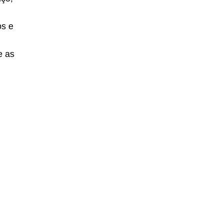
os e
e as