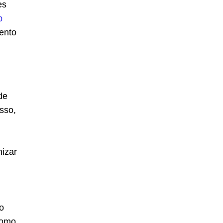
es
p
ento
de
isso,
nizar
o
como