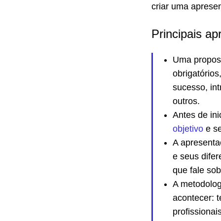
criar uma aprese
Principais ap
Uma propost
obrigatórios
sucesso, in
outros.
Antes de ini
objetivo
e se
A apresentaç
e seus dife
que fale sob
A metodolog
acontecer: 
profissionai