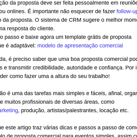
ção da proposta deve ser feita pessoalmente em reuniõ
 ou onlines. É importante não esquecer de fazer
follow-u
o da proposta. O sistema de CRM sugere o melhor mom
a resposta do cliente.
ro passo e baixe agora um template grátis de proposta
ue é adaptável:
modelo de apresentação comercial
da, é preciso saber que uma boa proposta comercial po
s e transmitir credibilidade, autoridade e confiança. Por 
der como fazer uma a altura do seu trabalho!
 é uma das tarefas mais simples e fáceis, afinal, orga
e muitos profissionais de diversas áreas, como
rketing
, produção, artistas/palestrantes, locação etc.
ue este artigo traz várias dicas e passos a passo de com
lo de proposta comercial para eventos simples, assim 