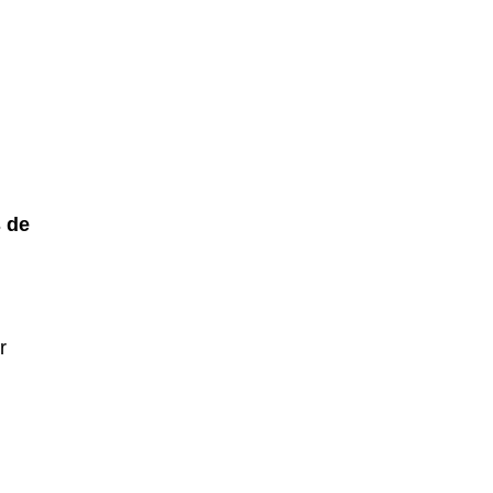
s de
r