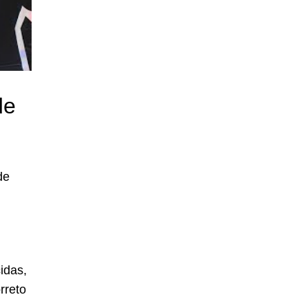
de
de
idas,
rreto