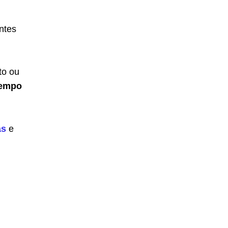
ntes
to ou
tempo
as
e