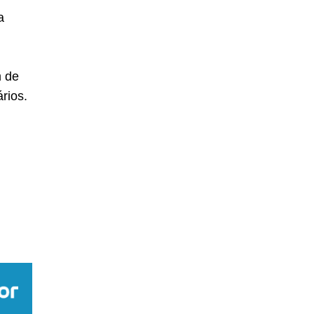
a
m de
ários.