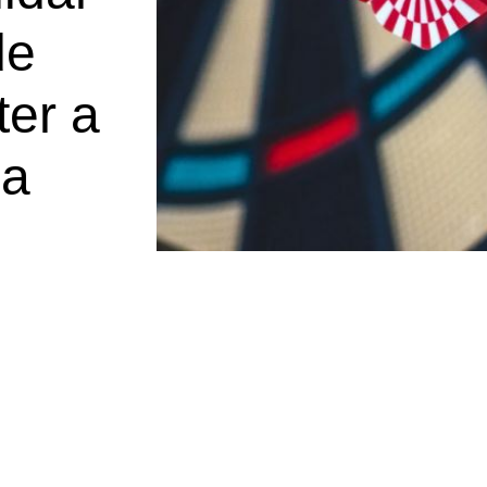
de
ter a
da