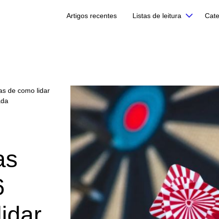
Artigos recentes
Listas de leitura
Cate
as de como lidar
ada
as
6
idar