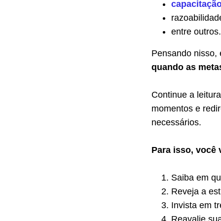
capacitaçã
razoabilidad
entre outros.
Pensando nisso, 
quando as metas
Continue a leitur
momentos e redir
necessários.
Para isso, você 
Saiba em qual
Reveja a es
Invista em t
Reavalie sua