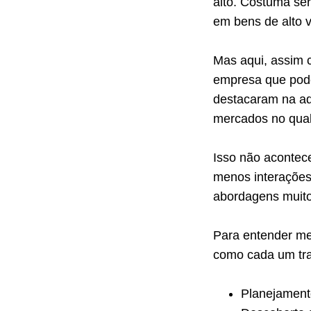
alto. Costuma se
em bens de alto 
Mas aqui, assim c
empresa que pode 
destacaram na aq
mercados no qua
Isso não acontec
menos interações
abordagens muito 
Para entender mel
como cada um tra
Planejamento