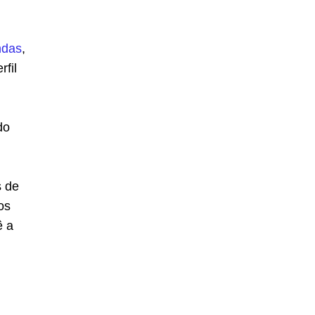
ndas
,
rfil
do
s de
os
ê a