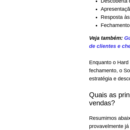
Descoberta d
Apresentaçã
Resposta às
Fechamento
Veja também:
Gu
de clientes e ch
Enquanto o Hard S
fechamento, o Sof
estratégia e desc
Quais as prin
vendas?
Resumimos abaixo
provavelmente já