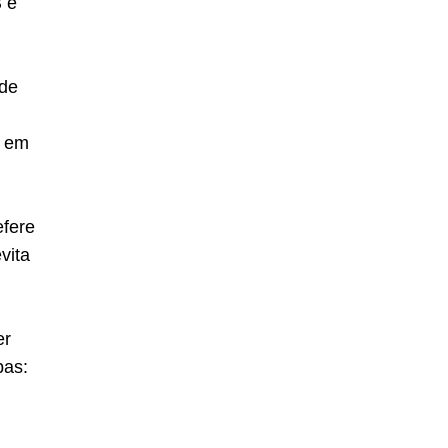
 e
 de
l em
fere
vita
er
pas: