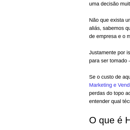
uma decisão muit
Não que exista u
aliás, sabemos qu
de empresa e o m
Justamente por i
para ser tomado 
Se o custo de aq
Marketing e Ven
perdas do topo ao
entender qual técn
O que é H