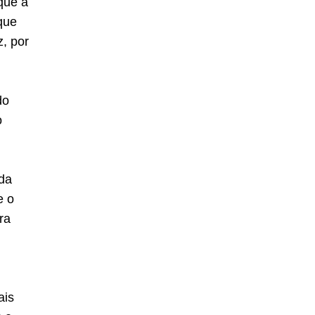
que a
que
, por
do
o
 da
e o
ra
ais