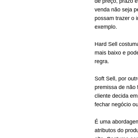
de preço, prazo e
venda não seja p
possam trazer o 
exemplo.
Hard Sell costum
mais baixo e pod
regra.
Soft Sell, por ou
premissa de não 
cliente decida e
fechar negócio o
É uma abordagem 
atributos do prod