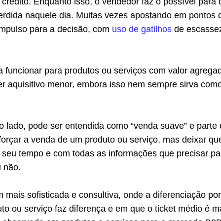
 crédito. Enquanto isso, o vendedor faz o possível para 
erdida naquele dia. Muitas vezes apostando em pontos 
impulso para a decisão, com
uso de gatilhos
de escassez
a funcionar para produtos ou serviços com valor agrega
er aquisitivo menor, embora isso nem sempre sirva com
tro lado, pode ser entendida como “venda suave” e parte
forçar a venda de um produto ou serviço, mas deixar qu
m seu tempo e com todas as informações que precisar pa
u não.
mais sofisticada e consultiva, onde a diferenciação por
uto ou serviço faz diferença e em que o ticket médio é m