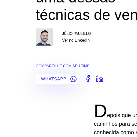
técnicas de ve
JÚLIO PAULILLO
Ver no LinkedIn
COMPARTILHE COM SEU TIME
WHATSAPP
D
epois que u
caminhos para se
conhecida como Ha