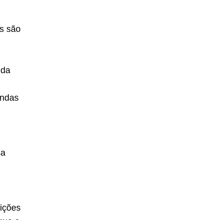
.
is são
nda
endas
sa
ições