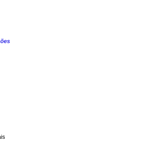
ções
is