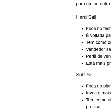
para um ou outro 
Hard Sell
Foca no fec
É voltada p
Tem como obj
Vendedor sab
Perfil de ve
Está mais p
Soft Sell
Foca no plan
Investe mai
Tem como obj
precisa;