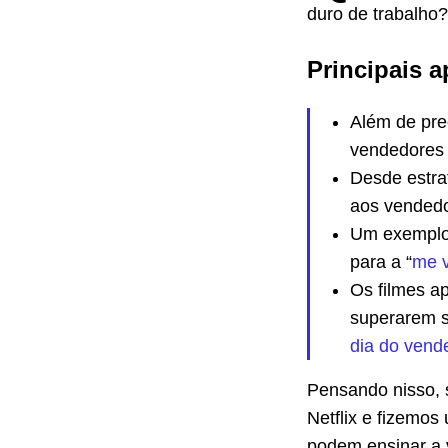
duro de trabalho?
Principais a
Além de pre
vendedores
Desde estra
aos vendedo
Um exemplo 
para a “
me 
Os filmes a
superarem s
dia do vend
Pensando nisso, 
Netflix e fizemos
podem ensinar a