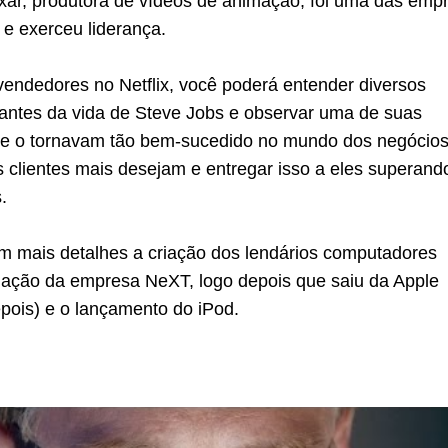
ixar, produtora de vídeos de animação, foi uma das emp
 e exerceu liderança.
vendedores no Netflix, você poderá entender diversos
ntes da vida de Steve Jobs e observar uma de suas
que o tornavam tão bem-sucedido no mundo dos negócios
 clientes mais desejam e entregar isso a eles superand
.
om mais detalhes a criação dos lendários computadores
dação da empresa NeXT, logo depois que saiu da Apple
pois) e o lançamento do iPod.