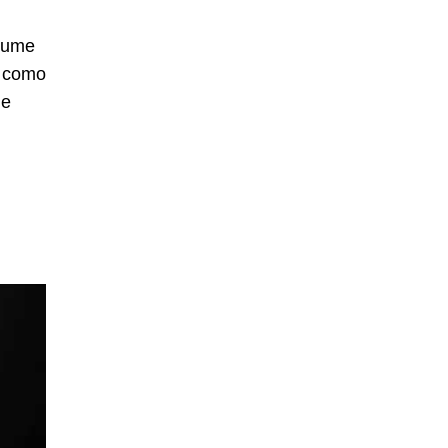
ssume
m como
de