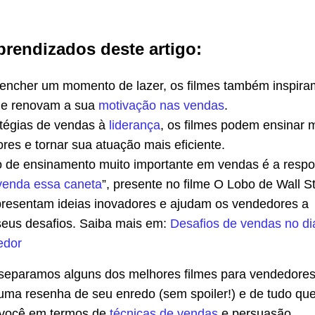
prendizados deste artigo:
encher um momento de lazer, os filmes também inspira
 e renovam a sua
motivação nas vendas
.
tégias de vendas à
liderança
, os filmes podem ensinar 
res e tornar sua atuação mais eficiente.
de ensinamento muito importante em vendas é a respo
venda essa
c
aneta
”, presente no filme O Lobo de Wall St
presentam ideias inovadores e ajudam os vendedores a
eus desafios. Saiba mais em:
Desafios de vendas no di
edor
separamos alguns dos melhores filmes para vendedore
 uma resenha de seu enredo (sem spoiler!) e de tudo qu
 você em termos de
técnicas de vendas
e persuasão.