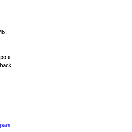
ix.
mpo e
dback
 para