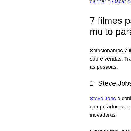
ganhar o Oscar 
7 filmes 
muito par
Selecionamos 7 f
sobre vendas. Tr
as pessoas.
1- Steve Job
Steve Jobs
é conh
computadores pes
inovadoras.