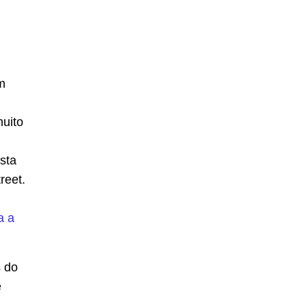
m
muito
sta
reet.
a a
s do
e