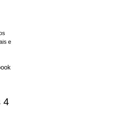
os
ais e
book
 4