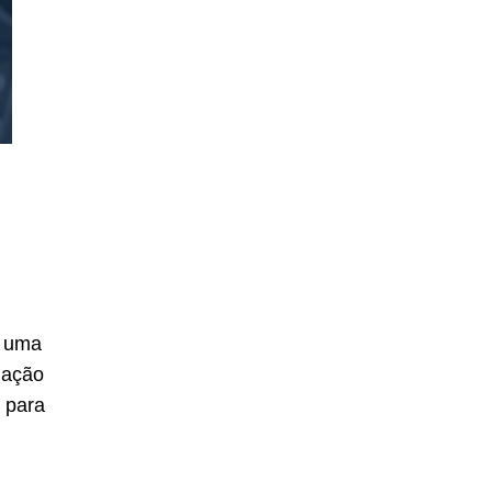
é
e uma
lação
 para