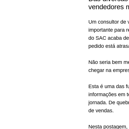
vendedores m
Um consultor de v
importante para r
do SAC acaba de 
pedido está atras
Não seria bem me
chegar na empres
Esta é uma das f
informações em 
jornada. De quebr
de vendas.
Nesta postagem, 