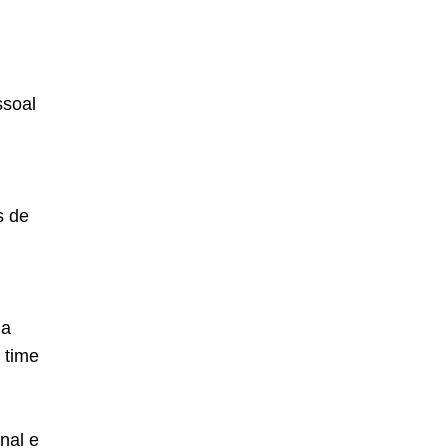
ssoal
s de
ua
 time
nal e