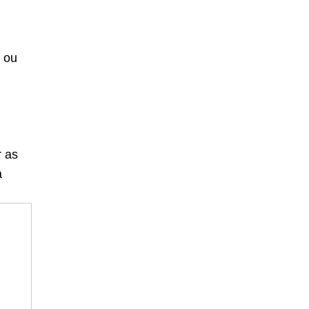
 ou
r as
a