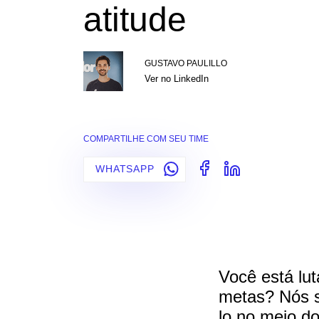
atitude
GUSTAVO PAULILLO
Ver no LinkedIn
COMPARTILHE COM SEU TIME
WHATSAPP
Você está lu
metas? Nós s
lo no meio d