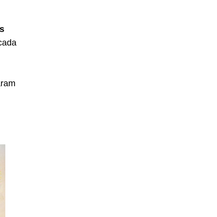
s
 cada
aram