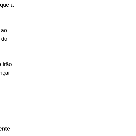
 que a
 ao
o do
 irão
nçar
iente