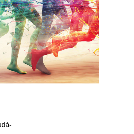
e
udá-