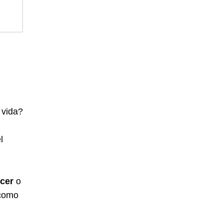
 vida?
l
cer
o
 como