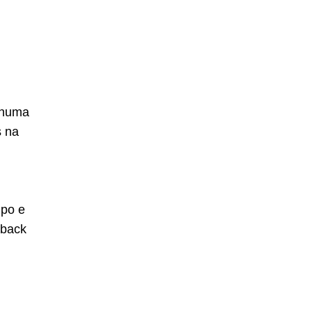
nhuma
s na
mpo e
dback