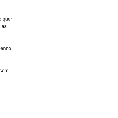
e quer
r as
penho
 com