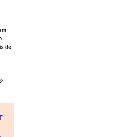
 um
o
is de
?