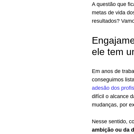
A questão que fi
metas de vida do
resultados? Vamos
Engajame
ele tem u
Em anos de traba
conseguimos list
adesão dos profi
difícil o alcance
mudanças, por e
Nesse sentido, c
ambição ou da d