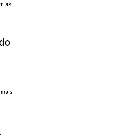
om as
ndo
 mais
r