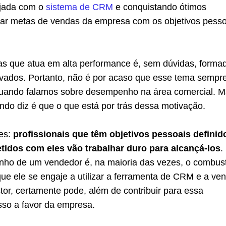
jada com o
sistema de CRM
e conquistando ótimos
har
metas de vendas
da empresa com os objetivos pesso
s que atua em alta performance é, sem dúvidas, forma
tivados. Portanto, não é por acaso que esse tema sempr
uando falamos sobre desempenho na área comercial. M
do diz é que o que está por trás dessa motivação.
les:
profissionais que têm objetivos pessoais definid
idos com eles vão trabalhar duro para alcançá-los
.
onho de um vendedor é, na maioria das vezes, o combust
ue ele se engaje a utilizar a ferramenta de CRM e a ve
tor, certamente pode, além de contribuir para essa
isso a favor da empresa.