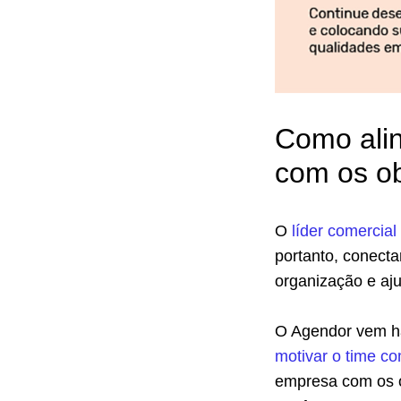
Como ali
com os ob
O
líder comercial
portanto, conect
organização e aju
O Agendor vem há
motivar o time co
empresa com os o