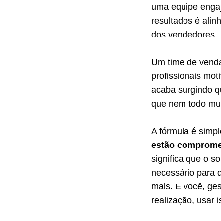
uma equipe enga
resultados é alin
dos vendedores.
Um time de venda
profissionais mo
acaba surgindo q
que nem todo mun
A fórmula é simp
estão compromet
significa que o s
necessário para q
mais. E você, ges
realização, usar 