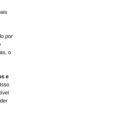
ais
do por
e
as, o
os e
 Isso
ível
nder