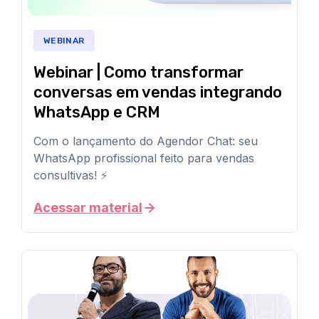
empresas
ainda
não
WEBINAR
sabe
como
Webinar | Como transformar
transformar
conversas em vendas integrando
dados
WhatsApp e CRM
em
decisões
que
Com o lançamento do Agendor Chat: seu
realmente
WhatsApp profissional feito para vendas
movem
consultivas! ⚡
o
O
resultado
.
WhatsApp
Acessar material
Neste
é
webinar,
o
você
canal
vai
número
entender
1
o
das
que
vendas
diferencia