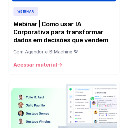
WEBINAR
Webinar | Como usar IA
Corporativa para transformar
dados em decisões que vendem
Com Agendor e BIMachine 💙
A
corrida
Acessar material
pela
IA
está
no
auge.
Mas,
na
prática,
a
maioria
das