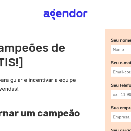
Seu nom
Campeões de
IS!]
Seu e-mai
a guiar e incentivar a equipe
Seu telef
vendas!
Sua empr
ornar um campeão
Seu cargo