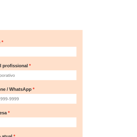
e
l profissional
one / WhatsApp
esa
 atual