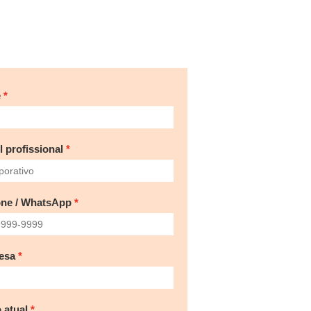
e
l profissional
one / WhatsApp
esa
 atual