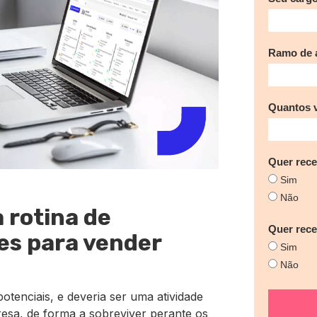
Ramo de a
Quantos 
Quer rece
Sim
Não
 rotina de
Quer rec
es para vender
Sim
Não
potenciais, e deveria ser uma atividade
resa, de forma a sobreviver perante os