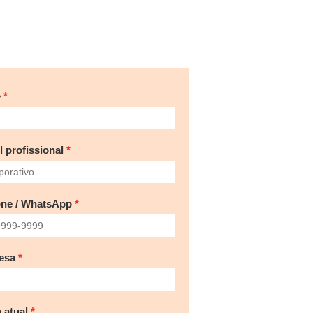
e
l profissional
one / WhatsApp
esa
 atual