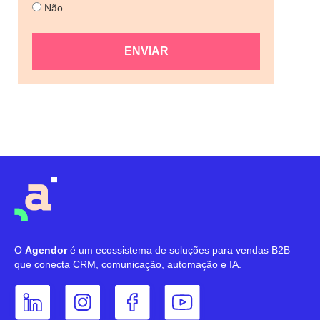
Não
ENVIAR
O
Agendor
é um ecossistema de soluções para vendas B2B
que conecta CRM, comunicação, automação e IA.