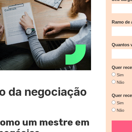
Ramo de a
Quantos 
Quer rece
Sim
Não
ro da negociação
Quer rec
Sim
Não
 como um mestre em