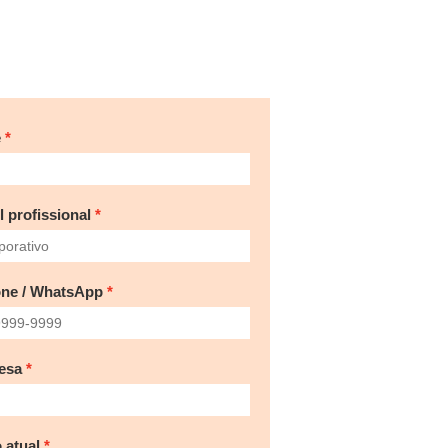
e
l profissional
one / WhatsApp
esa
 atual