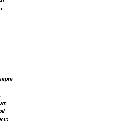
ço
ta
empre
.
 um
ai
ício