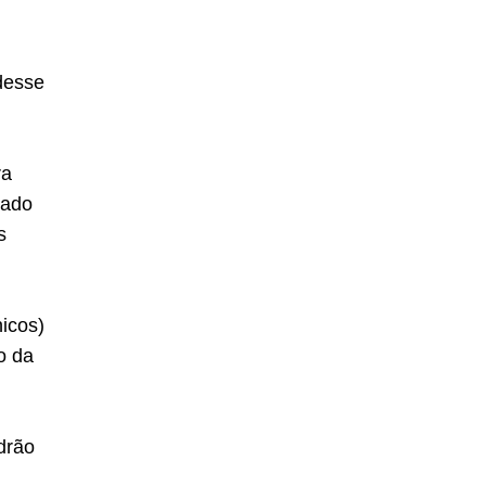
desse
ra
tado
s
icos)
o da
drão