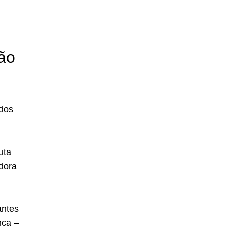
tão
 dos
uta
dora
antes
nca –