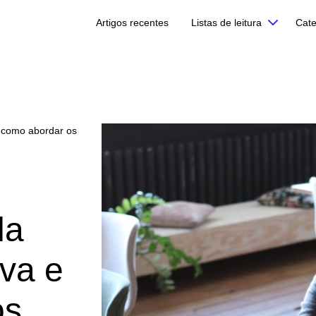
Artigos recentes
Listas de leitura
Cate
e como abordar os
da
iva e
os