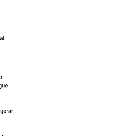
al.
o
egue
 gerar