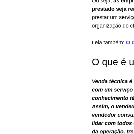
Ou seja,
as empr
prestado seja re
prestar um serviç
organização do cl
Leia também:
O d
O que é u
Venda técnica é
com um serviço 
conhecimento t
Assim, o vended
vendedor consul
lidar com todos 
da operação, tr