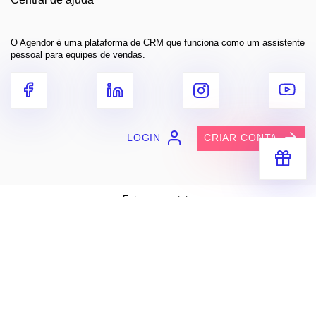
O Agendor é uma plataforma de CRM que funciona como um assistente
pessoal para equipes de vendas.
LOGIN
CRIAR CONTA
Receba segredos e dicas práticas
para você vender muito mais
Entre em contato
contato@agendor.com.br
Baixe grátis
Apple Store
Google Play
ENVIAR
Mapa do site
Termos de uso
Privacidade
Segurança