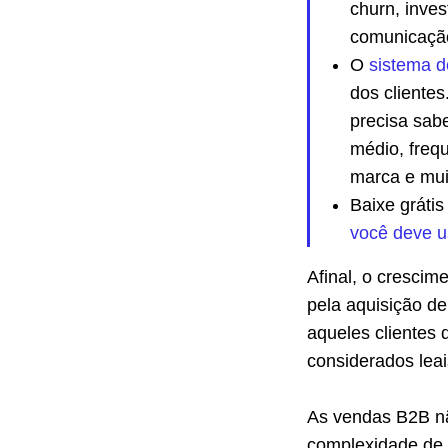
churn, inves
comunicação
O
sistema 
dos clientes
precisa sab
médio, freq
marca e mui
Baixe gráti
você deve u
Afinal, o cresci
pela aquisição d
aqueles clientes
considerados lea
As vendas B2B nã
complexidade de 