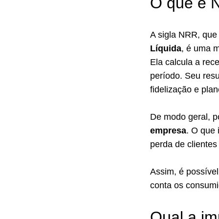
O que é
A sigla NRR, que
Líquida
, é uma m
Ela calcula a rec
período. Seu resu
fidelização e plan
De modo geral, p
empresa
. O que 
perda de clientes
Assim, é possíve
conta os consumi
Qual a im