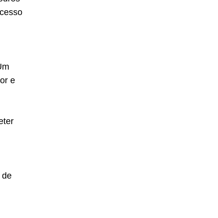
ocesso
Um
or e
eter
 de