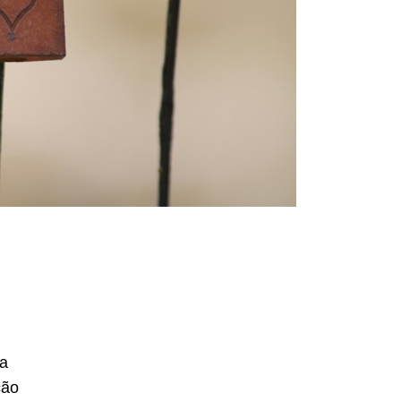
ca
ção