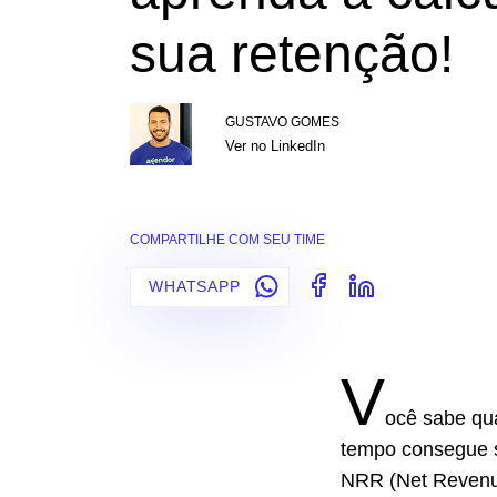
sua retenção!
GUSTAVO GOMES
Ver no LinkedIn
COMPARTILHE COM SEU TIME
WHATSAPP
V
ocê sabe qu
tempo consegue s
NRR (Net Revenue