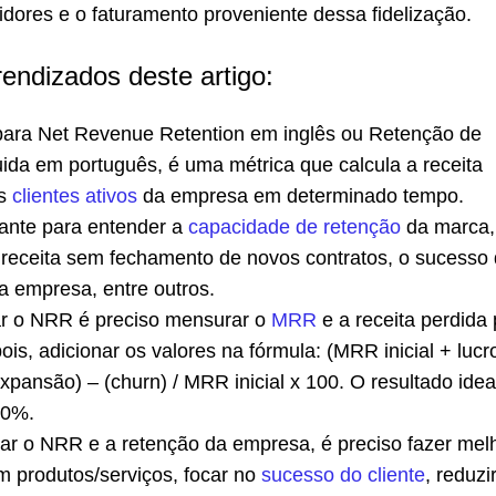
dores e o faturamento proveniente dessa fidelização.
rendizados deste artigo:
para Net Revenue Retention em inglês ou Retenção de
uida em português, é uma métrica que calcula a receita
os
clientes ativos
da empresa em determinado tempo.
tante para entender a
capacidade de retenção
da marca,
 receita sem fechamento de novos contratos, o sucesso
a empresa, entre outros.
ar o NRR é preciso mensurar o
MRR
e a receita perdida 
ois, adicionar os valores na fórmula: (MRR inicial + luc
pansão) – (churn) / MRR inicial x 100. O resultado idea
00%.
ar o NRR e a retenção da empresa, é preciso fazer mel
m produtos/serviços, focar no
sucesso do cliente
, reduzi