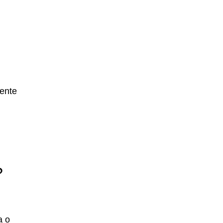
iente
?
a o