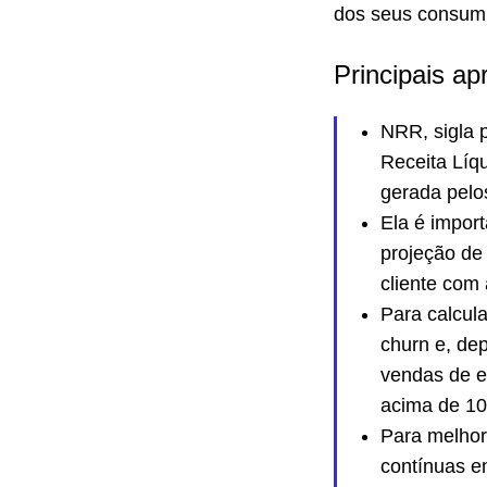
dos seus consumi
Principais ap
NRR, sigla 
Receita Líq
gerada pel
Ela é impor
projeção de
cliente com 
Para calcul
churn e, dep
vendas de ex
acima de 1
Para melhor
contínuas e