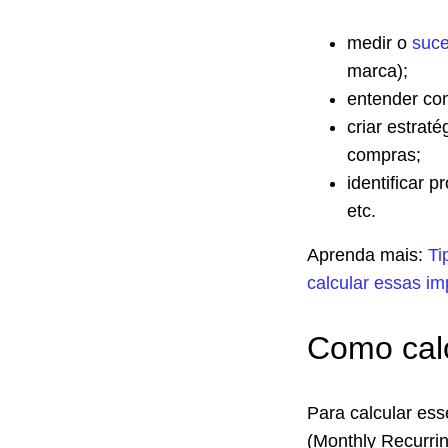
medir o
suce
marca);
entender com
criar estrat
compras;
identificar 
etc.
Aprenda mais:
Ti
calcular essas im
Como calc
Para calcular ess
(Monthly Recurri