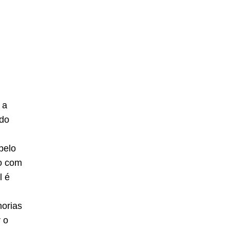
 a
 do
pelo
ro com
l é
horias
r o