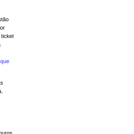
stão
or
ticket
a
 que
as
a,
ouros