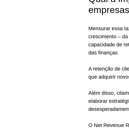
empresa
Mensurar essa tax
crescimento – da
capacidade de re
das finanças.
A retenção de cli
que adquirir novo
Além disso, citam
elaborar estratég
desesperadamente
O Net Revenue Re