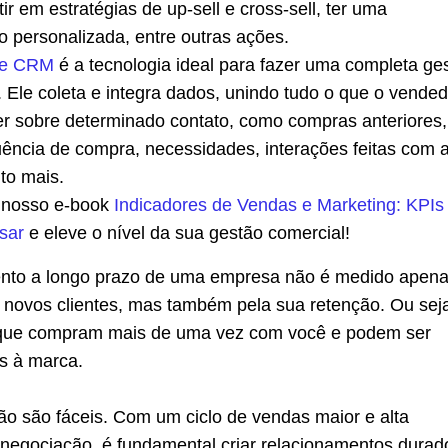
tir em estratégias de up-sell e cross-sell, ter uma
 personalizada, entre outras ações.
de CRM
é a tecnologia ideal para fazer uma completa ge
. Ele coleta e integra dados, unindo tudo o que o vended
er sobre determinado contato, como compras anteriores, 
uência de compra, necessidades, interações feitas com 
to mais.
s nosso e-book
Indicadores de Vendas e Marketing: KPIs
sar
e eleve o nível da sua gestão comercial!
mento a longo prazo de uma empresa não é medido apen
e novos clientes, mas também pela sua retenção. Ou sej
 que compram mais de uma vez com você e podem ser
is à marca.
o são fáceis. Com um ciclo de vendas maior e alta
negociação, é fundamental criar relacionamentos durad