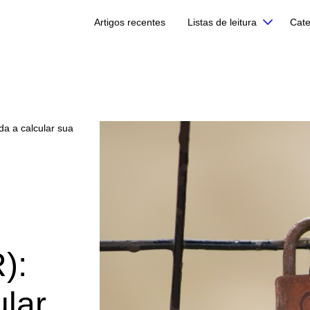
Artigos recentes
Listas de leitura
Cate
a a calcular sua
):
ular