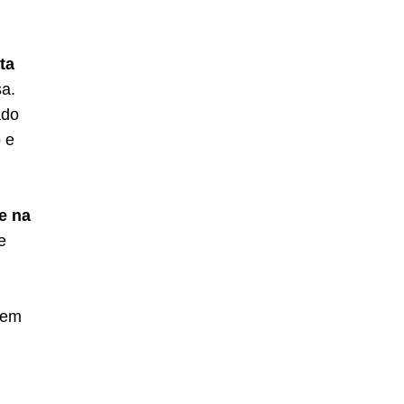
ta
a.
ado
 e
e na
e
 em