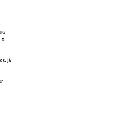
sua
s e
os, já
or