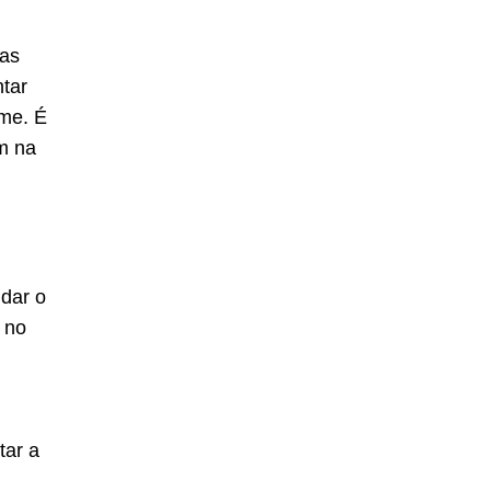
tas
tar
lme. É
m na
dar o
 no
tar a