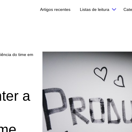
Artigos recentes
Listas de leitura
Cate
liência do time em
ter a
ime