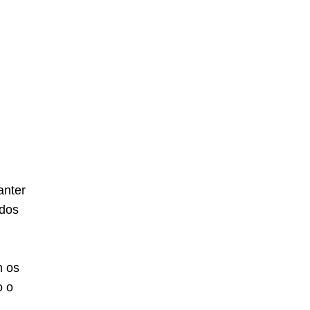
anter
ados
m os
o o