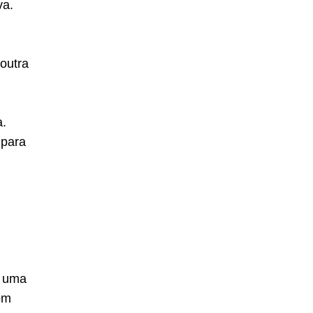
va.
 outra
a.
 para
a uma
om