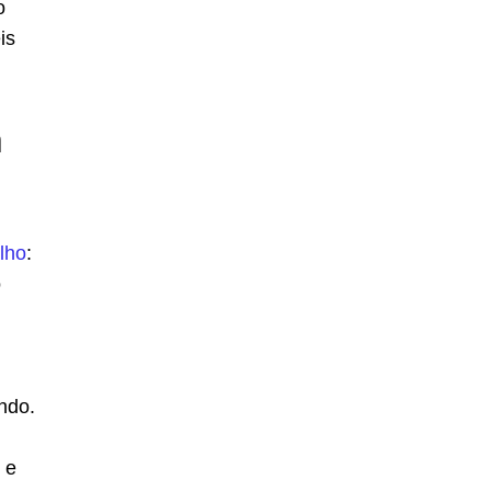
o
is
m
lho
:
o
ndo.
 e