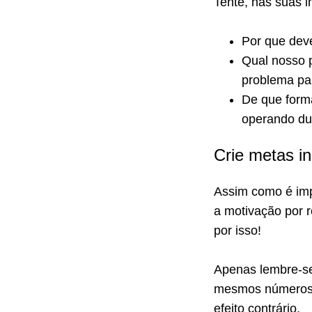
Tente, nas suas i
Por que dev
Qual nosso 
problema pa
De que form
operando dur
Crie metas i
Assim como é impo
a motivação por r
por isso!
Apenas lembre-se
mesmos números q
efeito contrário.