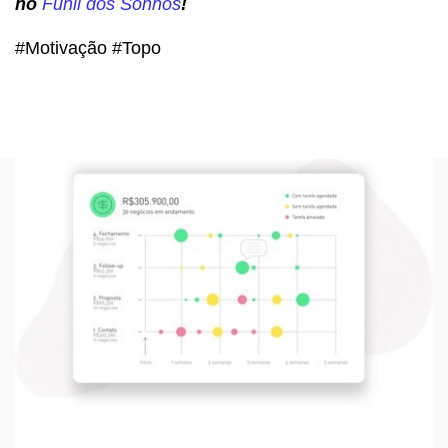
no
Funil dos Sonhos
!
#Motivação #Topo