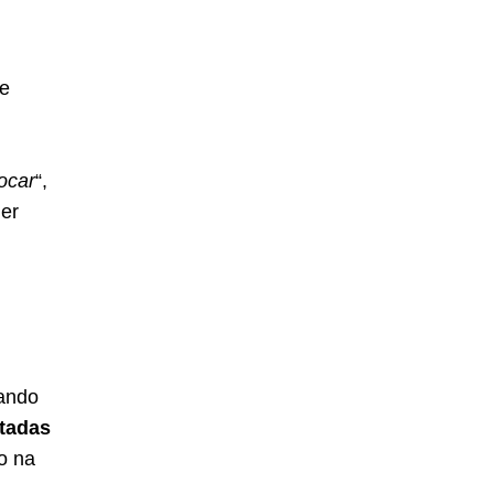
se
ocar
“,
er
uando
tadas
o na