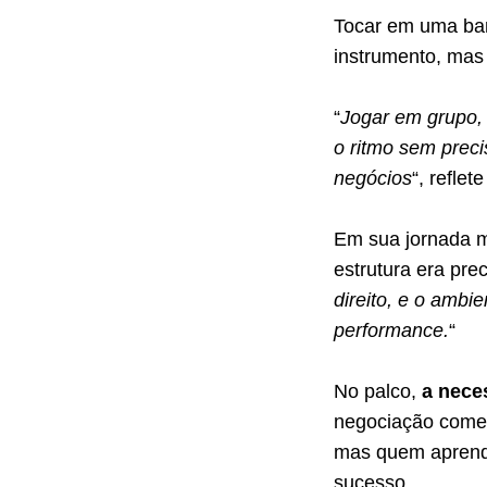
Tocar em uma ba
instrumento, ma
“
Jogar em grupo, 
o ritmo sem prec
negócios
“, reflet
Em sua jornada mu
estrutura era prec
direito, e o ambi
performance.
“
No palco,
a nece
negociação comer
mas quem aprende
sucesso.