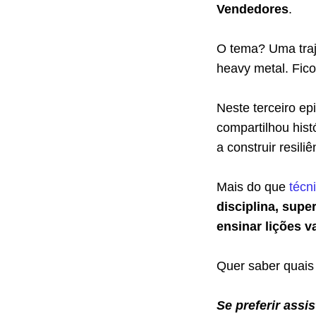
Vendedores
.
O tema? Uma traj
heavy metal. Fic
Neste terceiro e
compartilhou his
a construir resiliê
Mais do que
técn
disciplina, sup
ensinar lições v
Quer saber quais 
Se preferir assis