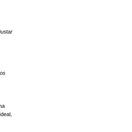
justar
mos
ma
deal,