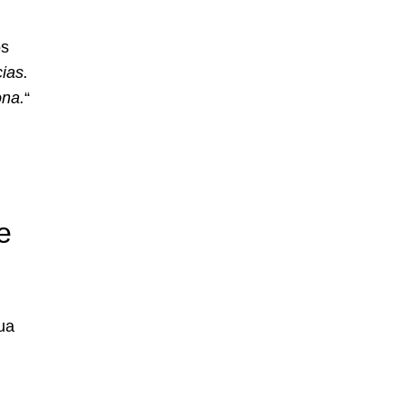
os
ias.
ona.
“
e
ua