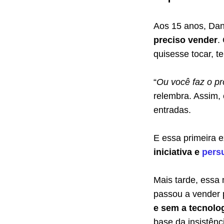
Aos 15 anos, Dan
preciso vender
.
quisesse tocar, t
“
Ou você faz o pr
relembra. Assim,
entradas.
E essa primeira 
iniciativa e
pers
Mais tarde, essa 
passou a vender 
e sem a tecnolog
base da insistênc