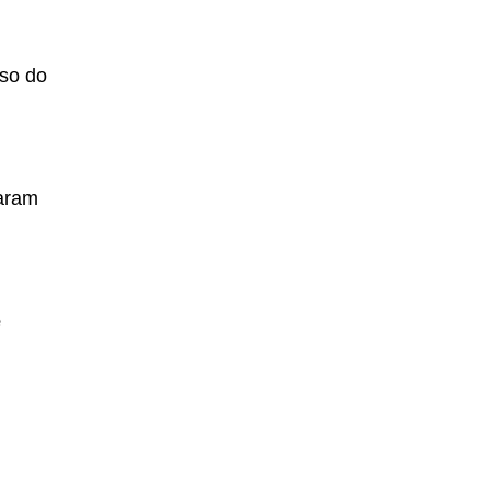
rso do
daram
e