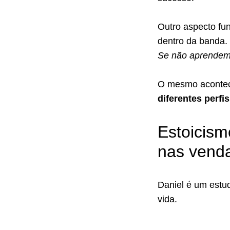
Outro aspecto fu
dentro da banda. 
Se não aprendemo
O mesmo acontec
diferentes perfi
Estoicism
nas vend
Daniel é um estud
vida.