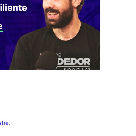
stre
,