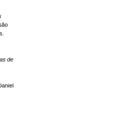
s
são
s.
as de
Daniel