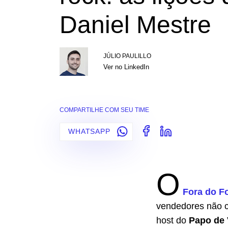
Daniel Mestre
JÚLIO PAULILLO
Ver no LinkedIn
COMPARTILHE COM SEU TIME
WHATSAPP
O
Fora do F
vendedores não c
host do
Papo de