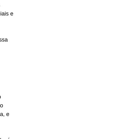
s
iais e
ssa
o
do
a, e