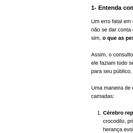
1- Entenda co
Um erro fatal em 
não se dar conta
sim,
o que as pe
Assim, o consulto
ele faziam todo s
para seu público
Uma maneira de e
camadas:
Cérebro rep
crocodilo, pr
herança evo