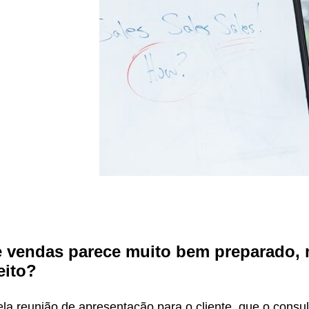
e vendas parece muito bem preparado,
eito?
la reunião de apresentação para o cliente, que o consul