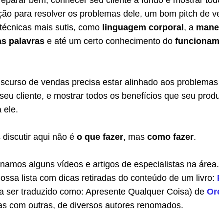
eparar bem, conhecer seu cliente a fundo e mostrar tod
ução para resolver os problemas dele, um bom pitch de 
técnicas mais sutis, como
linguagem corporal
, a
mane
as palavras
e até um certo conhecimento do
funcionam
iscurso de vendas precisa estar alinhado aos problemas
eu cliente, e mostrar todos os benefícios que seu prod
 ele.
discutir aqui não é
o que fazer
, mas
como fazer
.
onamos alguns vídeos e artigos de especialistas na área
ssa lista com dicas retiradas do conteúdo de um livro:
a ser traduzido como: Apresente Qualquer Coisa) de
Or
as com outras, de diversos autores renomados.