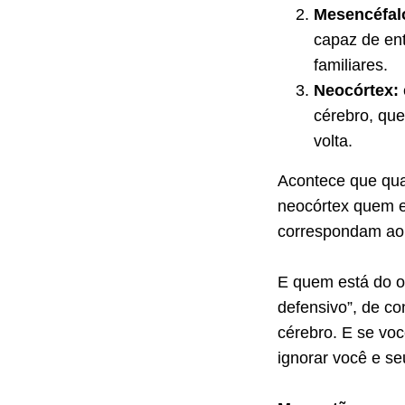
Mesencéfal
capaz de ent
familiares.
Neocórtex:
cérebro, qu
volta.
Acontece que qua
neocórtex quem e
correspondam ao
E quem está do ou
defensivo”, de co
cérebro. E se voc
ignorar você e se