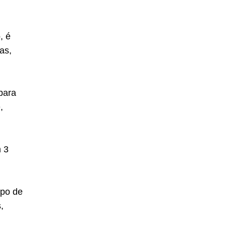
, é
as,
para
,
 3
ipo de
,