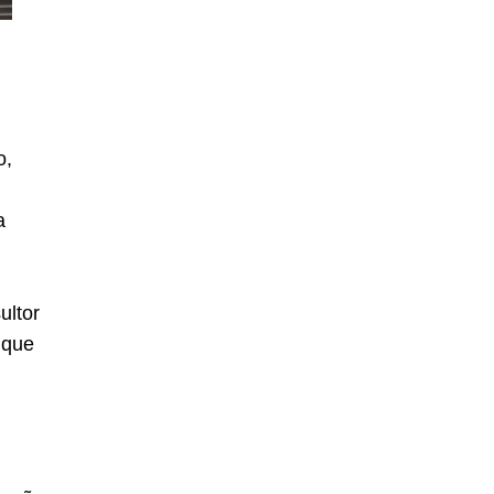
o,
a
ultor
 que