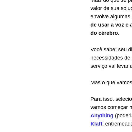
Mais do que se pr
valor de sua sol
envolve algumas 
de usar a voz e 
do cérebro
.
Você sabe: seu d
necessidades de s
serviço vai levar a
Mas o que vamos 
Para isso, seleci
vamos começar no
Anything
(poderi
Klaff
, entremead