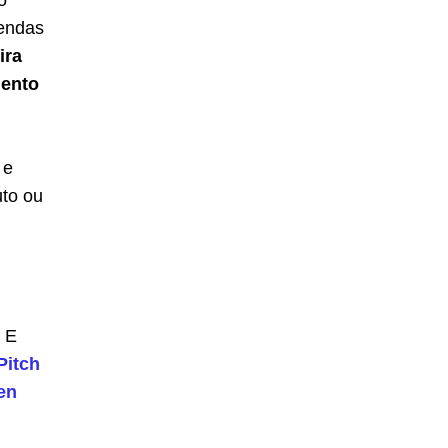
o
vendas
ira
ento
 e
uto ou
. E
Pitch
en