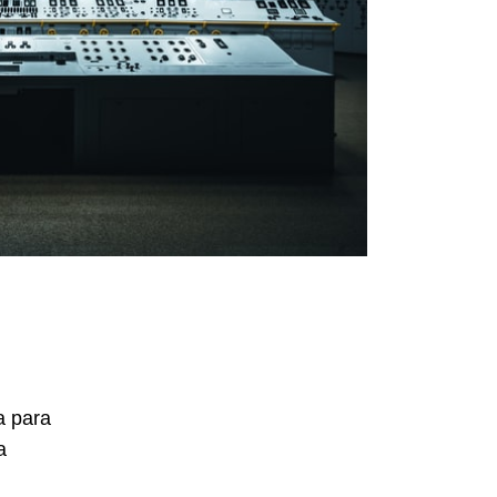
a para
a