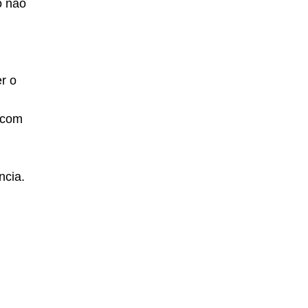
o não
r o
a com
ncia.