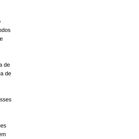
o
odos
de
a de
da de
esses
ões
nem