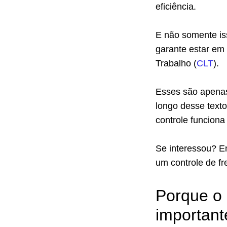
eficiência.
E não somente iss
garante estar em
Trabalho (
CLT
).
Esses são apenas 
longo desse text
controle funciona
Se interessou? En
um controle de fr
Porque o 
important