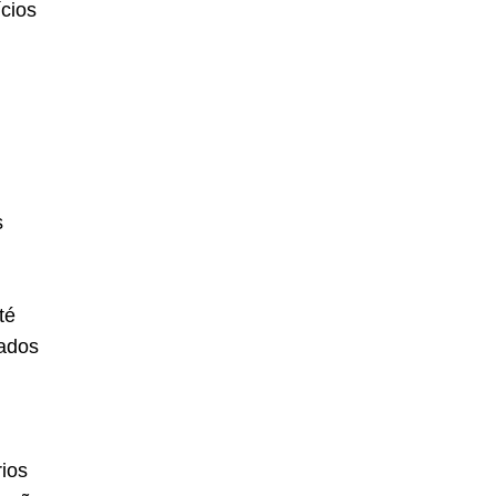
cios
s
té
nados
rios