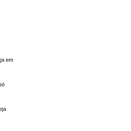
eja em
só
eja