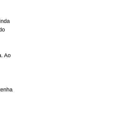
inda
do
a. Ao
tenha