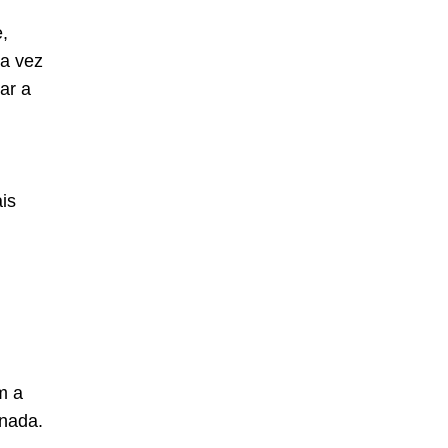
,
a vez
ar a
is
m a
rnada.