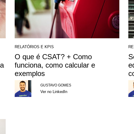
RELATÓRIOS E KPIS
RE
O que é CSAT? + Como
S
ra
funciona, como calcular e
e
exemplos
c
GUSTAVO GOMES
Ver no LinkedIn