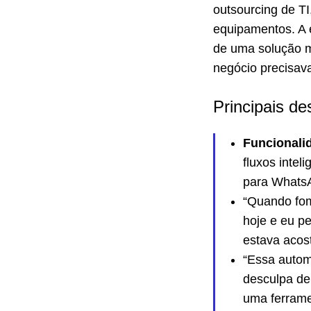
outsourcing de TI
equipamentos. A 
de uma solução m
negócio precisav
Principais de
Funcionalid
fluxos intel
para Whats
“Quando f
hoje e eu p
estava acos
“Essa autom
desculpa de
uma ferrame