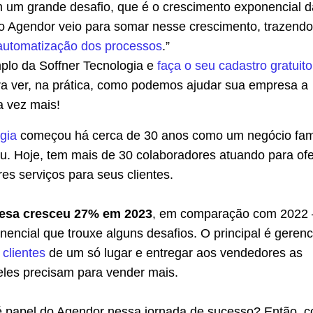
m um grande desafio, que é o crescimento exponencial d
o Agendor veio para somar nesse crescimento, trazendo
automatização dos processos
.”
plo da Soffner Tecnologia e
faça o seu cadastro gratuito
a ver, na prática, como podemos ajudar sua empresa a
a vez mais!
gia
começou há cerca de 30 anos como um negócio fami
iu. Hoje, tem mais de 30 colaboradores atuando para of
es serviços para seus clientes.
esa cresceu 27% em 2023
, em comparação com 2022
encial que trouxe alguns desafios. O principal é gerenc
 clientes
de um só lugar e entregar aos vendedores as
eles precisam para vender mais.
é papel do Agendor nessa jornada de sucesso? Então, co