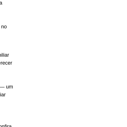
a
no
liar
erecer
 — um
iar
nfira