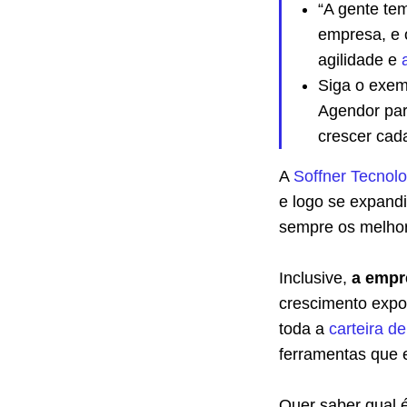
“A gente te
empresa, e 
agilidade e
Siga o exem
Agendor par
crescer cad
A
Soffner Tecnolo
e logo se expand
sempre os melhor
Inclusive,
a empr
crescimento expon
toda a
carteira de
ferramentas que 
Quer saber qual 