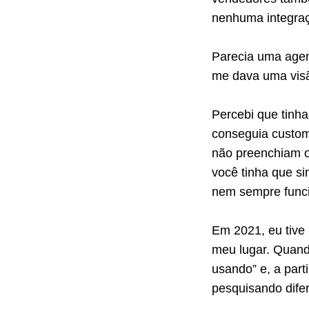
nenhuma integra
Parecia uma agen
me dava uma visã
Percebi que tinh
conseguia custom
não preenchiam o 
você tinha que si
nem sempre func
Em 2021, eu tive 
meu lugar. Quando
usando” e, a par
pesquisando dife