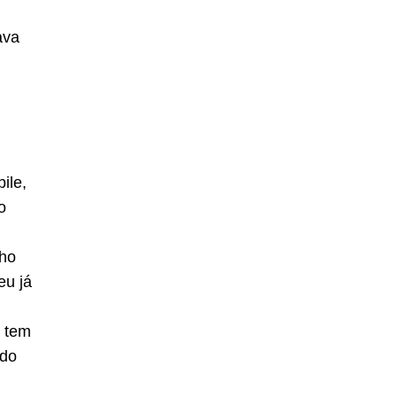
ava
ile,
o
lho
eu já
o tem
ndo