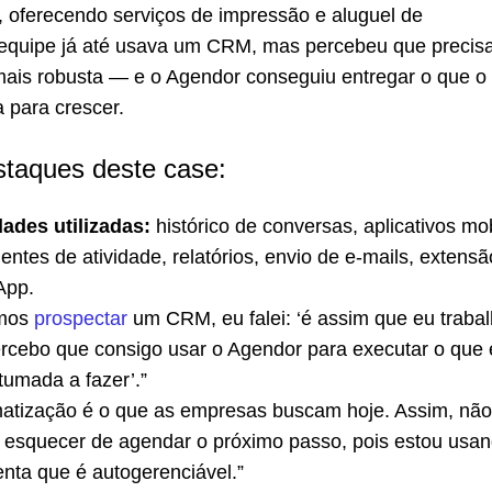
, oferecendo serviços de impressão e aluguel de
equipe já até usava um CRM, mas percebeu que precis
ais robusta — e o Agendor conseguiu entregar o que o
a para crescer.
staques deste case:
ades utilizadas:
histórico de conversas, aplicativos mob
igentes de atividade, relatórios, envio de e-mails, extensã
App.
omos
prospectar
um CRM, eu falei: ‘é assim que eu traba
ercebo que consigo usar o Agendor para executar o que 
tumada a fazer’.”
atização é o que as empresas buscam hoje. Assim, nã
 esquecer de agendar o próximo passo, pois estou usa
nta que é autogerenciável.”