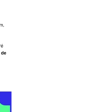
m,
“é
 de