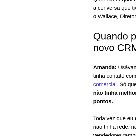
a conversa que t
o Wallace, Diretor
Quando p
novo CR
Amanda:
Usávam
tinha contato com
comercial
. Só qu
não tinha melho
pontos.
Toda vez que eu 
não tinha rede, n
vendedores també