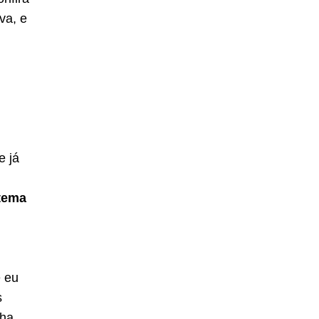
va, e
e já
tema
e eu
s
nha