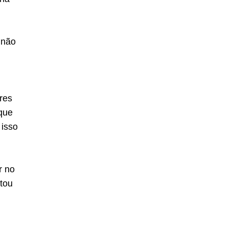
 não
res
 que
 isso
r no
tou