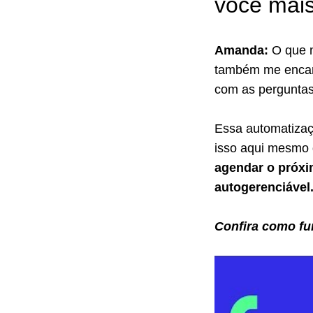
você mai
Amanda:
O que m
também me encant
com as perguntas
Essa automatizaç
isso aqui mesmo 
agendar o próxi
autogerenciável
Confira como fu