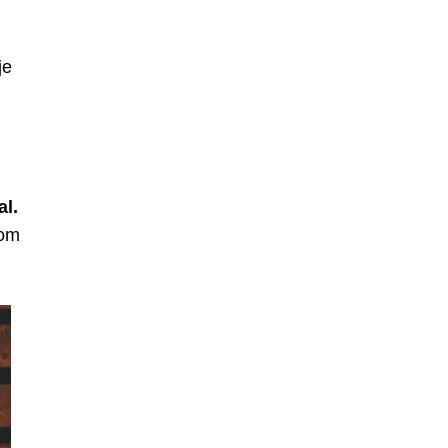
je
al.
com