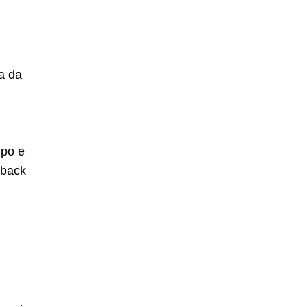
a da
mpo e
dback