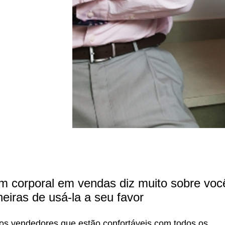
m corporal em vendas diz muito sobre voc
iras de usá-la a seu favor
os vendedores que estão confortáveis com todos os