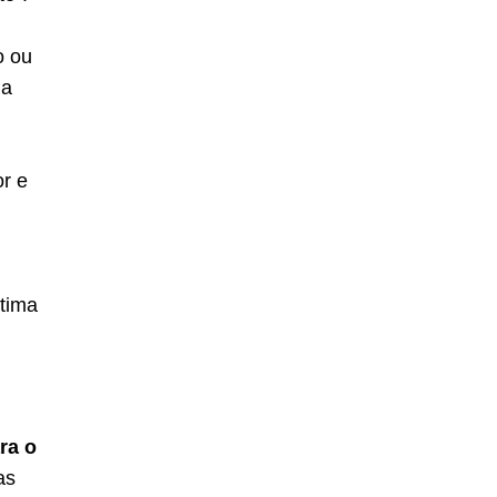
o ou
 a
or e
stima
ra o
as