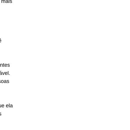
 mais
ê
entes
ável.
soas
ue ela
s