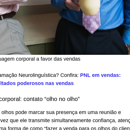
uagem corporal a favor das vendas
mação Neurolinguística? Confira:
PNL em vendas:
ultados poderosos nas vendas
orporal: contato “olho no olho”
 olhos pode marcar sua presença em uma reunião e
 vez que ele transmite simultaneamente confiança, aten
ma forma de como “fazer a venda para os olhos do clien