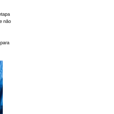
etapa
se não
 para