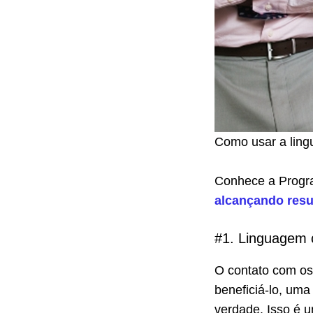
Como usar a ling
Conhece a Progra
alcançando res
#1. Linguagem c
O contato com os
beneficiá-lo, uma
verdade. Isso é u