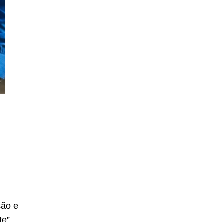
ção e
te”.