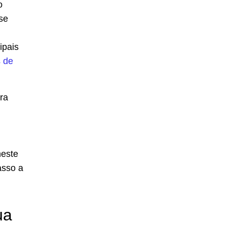
o
se
ipais
s de
ra
neste
asso a
ua