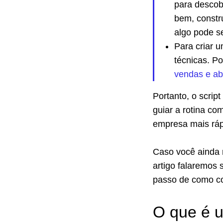
para descobr
bem, constru
algo pode s
Para criar u
técnicas. Po
vendas e a
Portanto, o scrip
guiar a rotina co
empresa mais ráp
Caso você ainda 
artigo falaremos 
passo de como co
O que é u