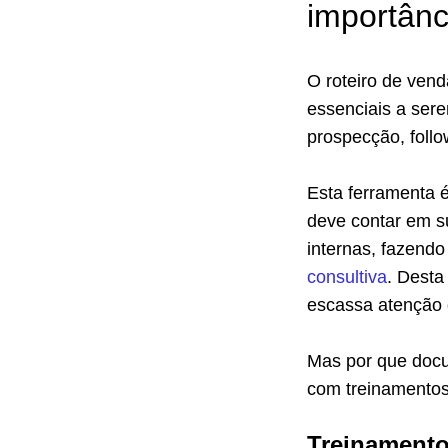
importânc
O roteiro de ven
essenciais a ser
prospecção, follo
Esta ferramenta 
deve contar em s
internas, fazend
consultiva
. Desta
escassa atenção 
Mas por que docu
com treinamentos
Treinamento