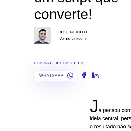
converte!
JÚLIO PAULILLO
Ver no LinkedIn
COMPARTILHE COM SEU TIME
WHATSAPP
J
á pensou com
ideia central, pe
o resultado não s