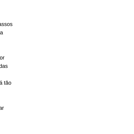
assos
ja
or
ndas
á tão
ar