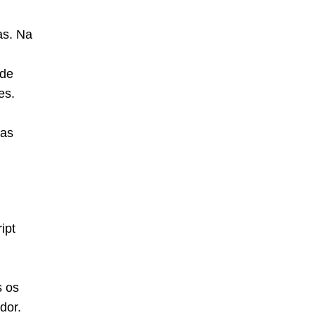
as. Na
 de
es.
ras
ipt
s os
dor.