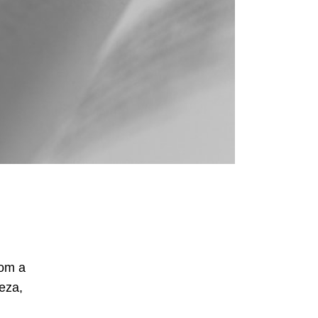
com a
eza,