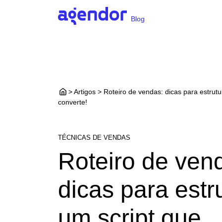
Blog
> Artigos > Roteiro de vendas: dicas para estrutu
converte!
TÉCNICAS DE VENDAS
Roteiro de ven
dicas para estr
um script que