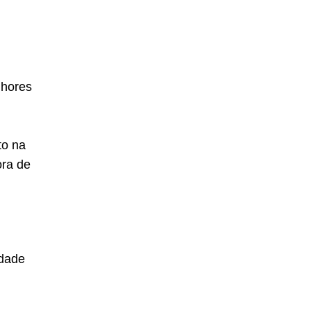
lhores
to na
ora de
idade