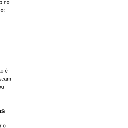
o no
mo:
to é
uscam
ou
as
r o