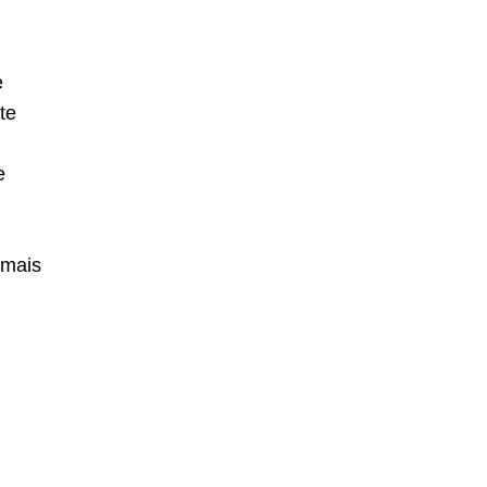
e
te
e
 mais