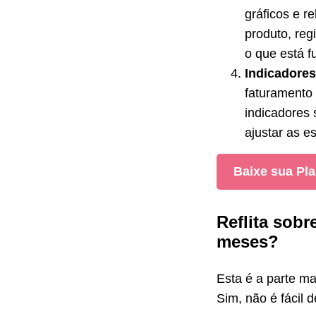
gráficos e r
produto, reg
o que está f
Indicadore
faturamento 
indicadores
ajustar as e
Baixe sua Pla
Reflita sobr
meses?
Esta é a parte m
Sim, não é fácil 