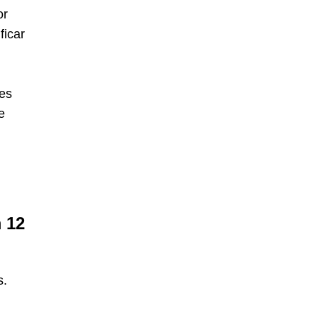
or
ficar
es
e
m 12
s.