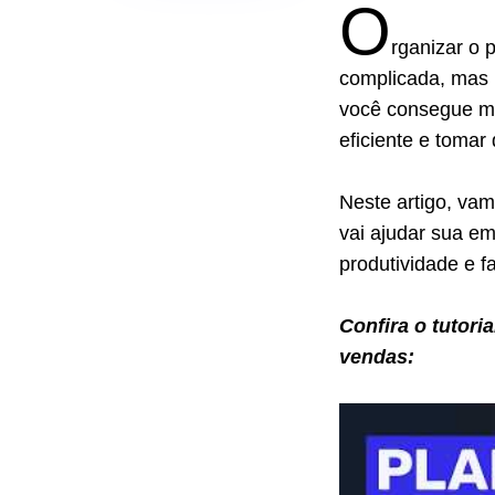
O
rganizar o
complicada, mas 
você consegue ma
eficiente e toma
Neste artigo, va
vai ajudar sua e
produtividade e 
Confira o tutori
vendas: