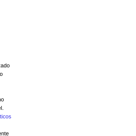
zado
 o
mo
l.
ticos
ente