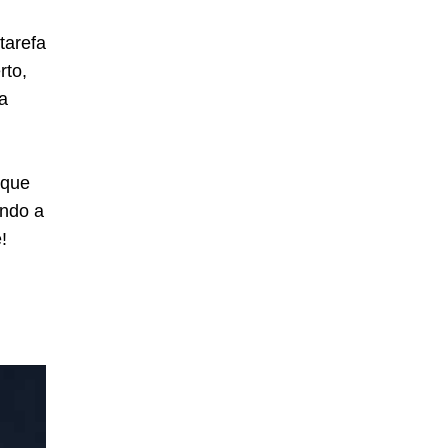
tarefa
rto,
a
 que
ando a
!