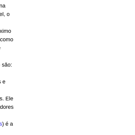
 na
el, o
óximo
, como
e
 são:
s e
s. Ele
edores
s
) é a