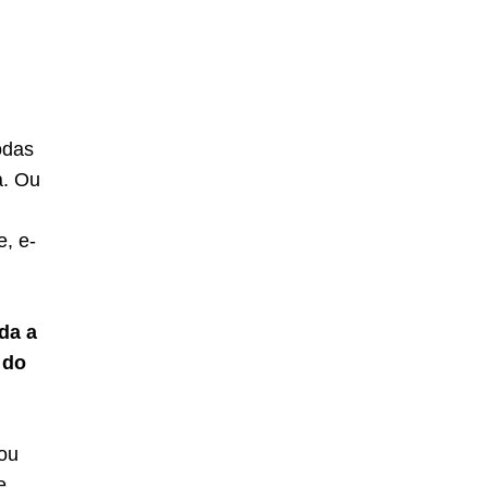
odas
a. Ou
e, e-
da a
 do
ou
e