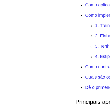
Como aplicar
Como implem
1. Trei
2. Elab
3. Tenh
4. Esti
Como contrat
Quais são os
Dê o primeir
Principais ap