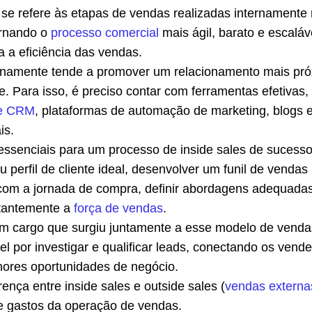
s se refere às etapas de vendas realizadas internamente
rnando o
processo comercial
mais ágil, barato e escaláv
 a eficiência das vendas.
rnamente tende a promover um relacionamento mais pr
e. Para isso, é preciso contar com ferramentas efetivas
de CRM
, plataformas de automação de marketing, blogs 
is.
 essenciais para um processo de inside sales de sucesso
 perfil de cliente ideal, desenvolver um funil de vendas
com a jornada de compra, definir abordagens adequada
stantemente a
força de vendas
.
um cargo que surgiu juntamente a esse modelo de venda
l por investigar e qualificar leads, conectando os vend
ores oportunidades de negócio.
rença entre inside sales e outside sales (
vendas externa
 gastos da operação de vendas.