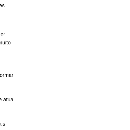
es.
Por
muito
formar
e atua
ais