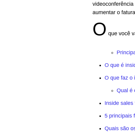
videoconferência 
aumentar o fatur
O
que você va
Princip
O que é insi
O que faz o 
Qual é 
Inside sales
5 principais
Quais são os