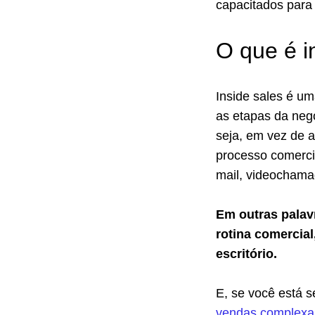
capacitados para
O que é i
Inside sales é um
as etapas da neg
seja, em vez de a
processo comercia
mail, videochama
Em outras palav
rotina comercia
escritório.
E, se você está 
vendas complexa