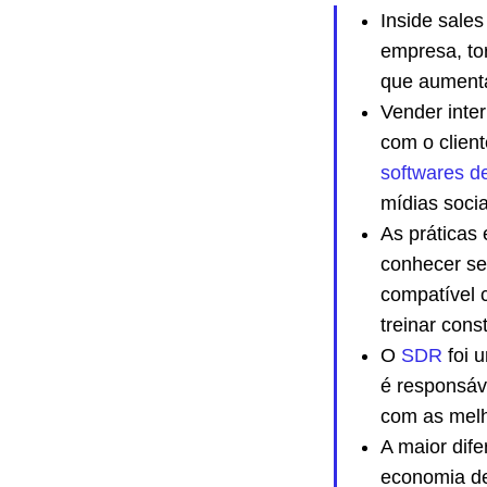
Inside sale
empresa, to
que aumenta
Vender inte
com o client
softwares 
mídias socia
As práticas
conhecer seu
compatível 
treinar con
O
SDR
foi 
é responsáve
com as melh
A maior dife
economia de