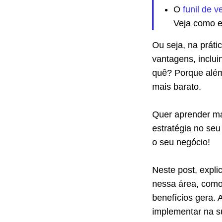
O
funil de v
Veja como e
Ou seja, na práti
vantagens, inclu
quê? Porque alé
mais barato.
Quer aprender ma
estratégia no se
o seu negócio!
Neste post, expli
nessa área, como 
benefícios gera.
implementar na su