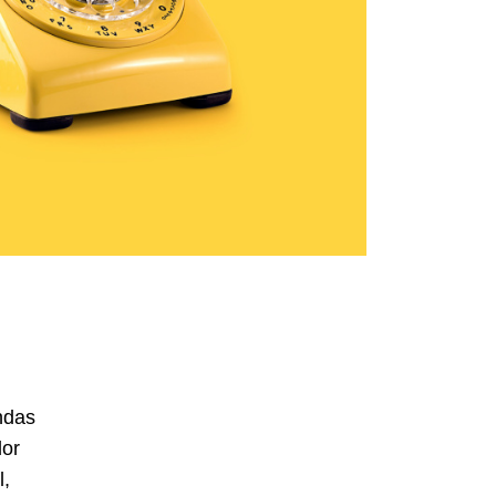
ndas
dor
l,